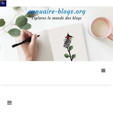
Aller
au
annuaire-blogs.org
contenu
Explorez le monde des blogs