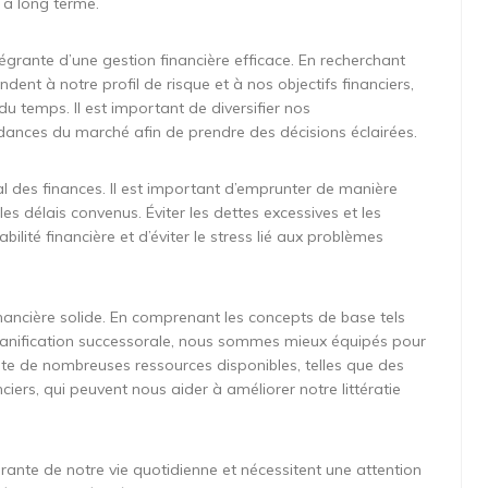
r à long terme.
tégrante d’une gestion financière efficace. En recherchant
ent à notre profil de risque et à nos objectifs financiers,
 du temps. Il est important de diversifier nos
ndances du marché afin de prendre des décisions éclairées.
al des finances. Il est important d’emprunter de manière
s délais convenus. Éviter les dettes excessives et les
ilité financière et d’éviter le stress lié aux problèmes
 financière solide. En comprenant les concepts de base tels
 la planification successorale, nous sommes mieux équipés pour
iste de nombreuses ressources disponibles, telles que des
nciers, qui peuvent nous aider à améliorer notre littératie
grante de notre vie quotidienne et nécessitent une attention