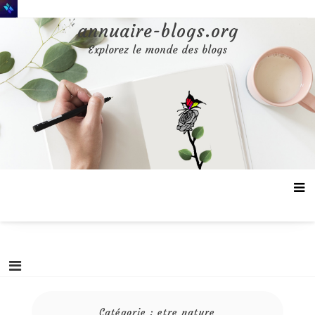
Aller
au
annuaire-blogs.org
contenu
Explorez le monde des blogs
Catégorie :
etre nature