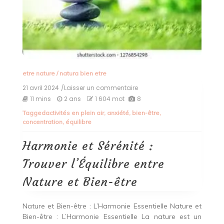
etre nature
/
natura bien etre
21 avril 2024
/Laisser un commentaire
on
Harmonie
11 mins
2 ans
1 604 mot
8
et
Tagged
activités en plein air
,
anxiété
,
bien-être
,
Sérénité
concentration
,
équilibre
:
Trouver
l’Équilibre
Harmonie et Sérénité :
entre
Nature
Trouver l’Équilibre entre
et
Bien-
Nature et Bien-être
être
Nature et Bien-être : L’Harmonie Essentielle Nature et
Bien-être : L’Harmonie Essentielle La nature est un