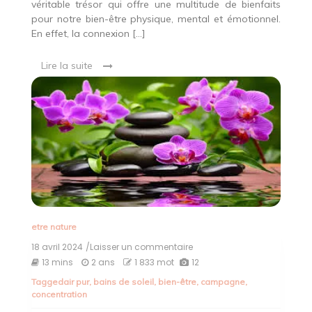
véritable trésor qui offre une multitude de bienfaits
pour notre bien-être physique, mental et émotionnel.
En effet, la connexion […]
Lire la suite
etre nature
18 avril 2024
/Laisser un commentaire
on
Harmonie
13 mins
2 ans
1 833 mot
12
et
Tagged
air pur
,
bains de soleil
,
bien-être
,
campagne
,
Bien-
concentration
être
: