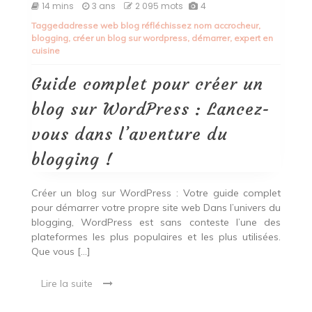
Guide
14 mins
3 ans
2 095 mots
4
complet
Tagged
adresse web blog réfléchissez nom accrocheur
,
pour
blogging
,
créer un blog sur wordpress
,
démarrer
,
expert en
créer
cuisine
un
blog
sur
Guide complet pour créer un
WordPress
:
blog sur WordPress : Lancez-
Lancez-
vous
vous dans l’aventure du
dans
l’aventure
blogging !
du
blogging
!
Créer un blog sur WordPress : Votre guide complet
pour démarrer votre propre site web Dans l’univers du
blogging, WordPress est sans conteste l’une des
plateformes les plus populaires et les plus utilisées.
Que vous […]
Lire la suite