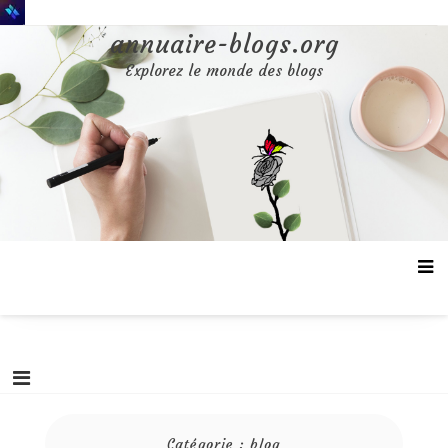
Aller
au
annuaire-blogs.org
contenu
Explorez le monde des blogs
Catégorie :
blog