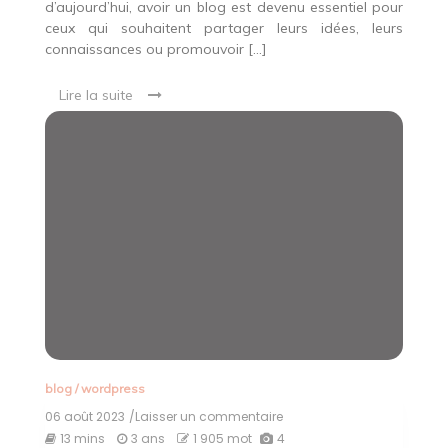
d’aujourd’hui, avoir un blog est devenu essentiel pour
ceux qui souhaitent partager leurs idées, leurs
connaissances ou promouvoir […]
Lire la suite
blog
/
wordpress
06 août 2023
/Laisser un commentaire
on
Guide
13 mins
3 ans
1 905 mot
4