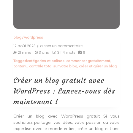
blog
/
wordpress
12 août 2023
/Laisser un commentaire
on
Créer
21 mins
3 ans
3 114 mots
6
un
Tagged
catégories et balises
,
commencer gratuitement
,
blog
contenu
,
contrôle total sur votre blog
,
créer et gérer un blog
gratuit
avec
WordPress
Créer un blog gratuit avec
:
Lancez-
WordPress : Lancez-vous dès
vous
dès
maintenant !
maintenant
!
Créer un blog avec WordPress gratuit Si vous
souhaitez partager vos idées, votre passion ou votre
expertise avec le monde entier, créer un blog est une