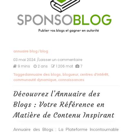
annuaire blog
/
blog
03 mai 2024
/Laisser un commentaire
on
Découvrez
9 mins
2 ans
1 206 mot
7
l’Annuaire
Tagged
annuaire des blogs
,
blogueur
,
centres d'intérêt
,
des
communauté dynamique
,
connaissances
Blogs
:
Votre
Découvrez l’Annuaire des
Référence
en
Blogs : Votre Référence en
Matière
de
Matière de Contenu Inspirant
Contenu
Inspirant
Annuaire des Blogs : La Plateforme Incontournable