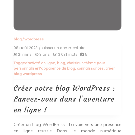
blog
/
wordpress
08 août 2023
/Laisser un commentaire
on
Créer
21 mins
3 ans
3 031 mots
5
votre
Tagged
activité en ligne
,
blog
,
choisir un thème pour
blog
personnaliser l'apparence du blog
,
connaissances
,
créer
WordPress
blog wordpress
:
Lancez-
vous
Créer votre blog WordPress :
dans
l’aventure
Lancez-vous dans l’aventure
en
ligne
en ligne !
!
Créer un blog WordPress : La voie vers une présence
en ligne réussie Dans le monde numérique