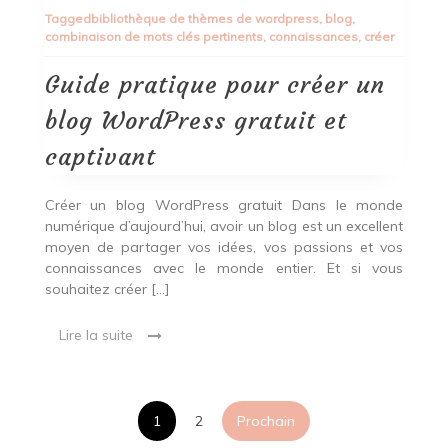
pratique
Tagged
bibliothèque de thèmes de wordpress
,
blog
,
pour
combinaison de mots clés pertinents
,
connaissances
,
créer
créer
un
blog
Guide pratique pour créer un
WordPress
gratuit
blog WordPress gratuit et
et
captivant
captivant
Créer un blog WordPress gratuit Dans le monde
numérique d’aujourd’hui, avoir un blog est un excellent
moyen de partager vos idées, vos passions et vos
connaissances avec le monde entier. Et si vous
souhaitez créer […]
Lire la suite
Pagination
1
2
Prochain