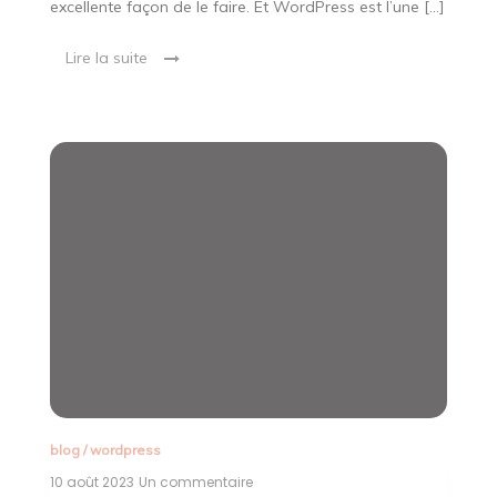
excellente façon de le faire. Et WordPress est l’une […]
Lire la suite
blog
/
wordpress
10 août 2023
Un commentaire
sur