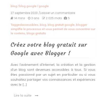
blog
/
blog google
/
google
27 septembre 2023
/Laisser un commentaire
on
Créez
14 mins
3 ans
2 025 mots
5
votre
Tagged
accessibles
,
blog
,
blog gratuit google
,
blogger
blog
simplifie le processus et vous permet de vous concentrer sur
gratuit
le contenu
,
blogs gratuits
sur
Google
avec
Créez votre blog gratuit sur
Blogger
!
Google avec Blogger !
Avec l’avènement d’Internet, la création et la gestion
d’un blog sont devenues accessibles à tous. Si vous
êtes passionné par un sujet en particulier ou si vous
souhaitez partager vos connaissances et expériences
avec le […]
Lire la suite