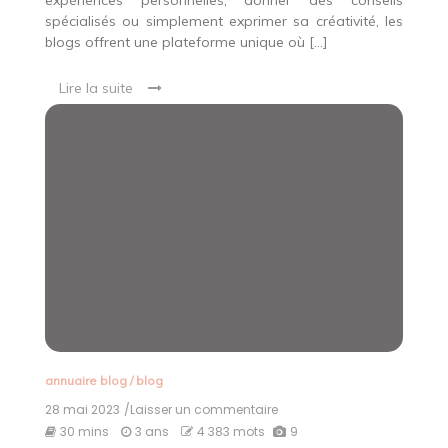
spécialisés ou simplement exprimer sa créativité, les
blogs offrent une plateforme unique où […]
Lire la suite
annuaire blog
/
blog
28 mai 2023
/Laisser un commentaire
on
Découvrez
30 mins
3 ans
4 383 mots
9
l’Annuaire