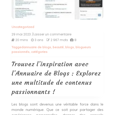
Uncategorized
29 mai 2023
/Laisser un commentaire
on
Trouvez
20 mins
3 ans
2 967 mots
8
l’inspiration
Tagged
annuaire de blogs
,
beauté
,
blogs
,
blogueurs
avec
passionnés
,
catégories
l’Annuaire
de
Blogs
Trouvez l’inspiration avec
:
Explorez
l’Annuaire de Blogs : Explorez
une
multitude
une multitude de contenus
de
contenus
passionnants !
passionnants
!
Les blogs sont devenus une véritable force dans le
monde numérique. Que ce soit pour partager des
expériences personnelles, donner des conseils