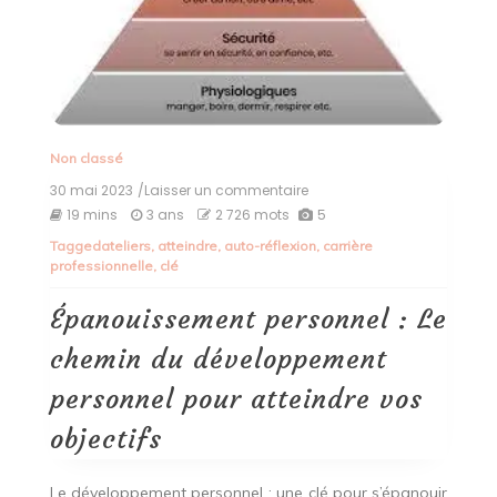
Non classé
30 mai 2023
/Laisser un commentaire
on
Épanouissement
19 mins
3 ans
2 726 mots
5
personnel
Tagged
ateliers
,
atteindre
,
auto-réflexion
,
carrière
:
professionnelle
,
clé
Le
chemin
du
Épanouissement personnel : Le
développement
personnel
chemin du développement
pour
atteindre
personnel pour atteindre vos
vos
objectifs
objectifs
Le développement personnel : une clé pour s’épanouir