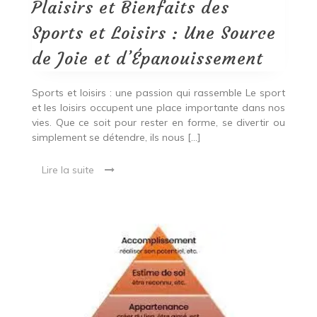
et
Plaisirs et Bienfaits des
Loisirs
:
Sports et Loisirs : Une Source
Une
Source
de Joie et d’Épanouissement
de
Joie
et
Sports et loisirs : une passion qui rassemble Le sport
d’Épanouissement
et les loisirs occupent une place importante dans nos
vies. Que ce soit pour rester en forme, se divertir ou
simplement se détendre, ils nous […]
Lire la suite