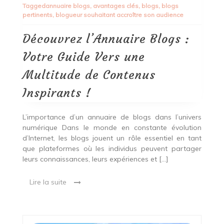
Tagged
annuaire blogs
,
avantages clés
,
blogs
,
blogs
Blogs
pertinents
,
blogueur souhaitant accroître son audience
:
Votre
Guide
Découvrez l’Annuaire Blogs :
Vers
une
Votre Guide Vers une
Multitude
de
Multitude de Contenus
Contenus
Inspirants
Inspirants !
!
L’importance d’un annuaire de blogs dans l’univers
numérique Dans le monde en constante évolution
d’Internet, les blogs jouent un rôle essentiel en tant
que plateformes où les individus peuvent partager
leurs connaissances, leurs expériences et […]
Lire la suite