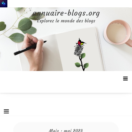
Aller
au
annuaire-blogs.org
contenu
Explorez le monde des blogs
Mois :
mai 2023