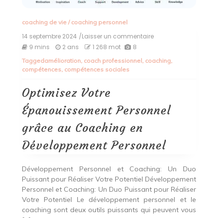
coaching de vie
/
coaching personnel
14 septembre 2024
/Laisser un commentaire
on
Optimisez
9 mins
2 ans
1 268 mot
8
Votre
Tagged
amélioration
,
coach professionnel
,
coaching
,
Épanouissement
compétences
,
compétences sociales
Personnel
grâce
au
Optimisez Votre
Coaching
en
Épanouissement Personnel
Développement
Personnel
grâce au Coaching en
Développement Personnel
Développement Personnel et Coaching: Un Duo
Puissant pour Réaliser Votre Potentiel Développement
Personnel et Coaching: Un Duo Puissant pour Réaliser
Votre Potentiel Le développement personnel et le
coaching sont deux outils puissants qui peuvent vous