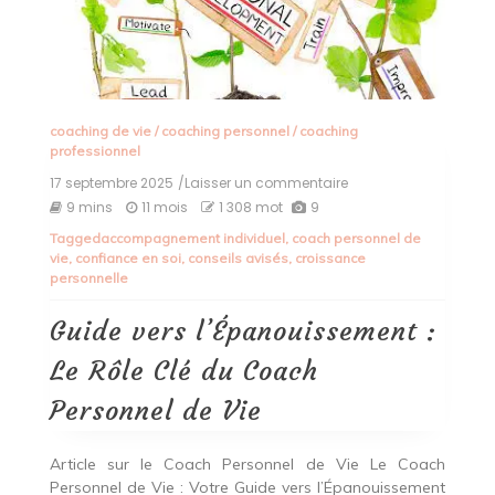
coaching de vie
/
coaching personnel
/
coaching
professionnel
17 septembre 2025
/Laisser un commentaire
on
Guide
9 mins
11 mois
1 308 mot
9
vers
Tagged
accompagnement individuel
,
coach personnel de
l’Épanouissement
vie
,
confiance en soi
,
conseils avisés
,
croissance
:
personnelle
Le
Rôle
Clé
Guide vers l’Épanouissement :
du
Coach
Le Rôle Clé du Coach
Personnel
de
Personnel de Vie
Vie
Article sur le Coach Personnel de Vie Le Coach
Personnel de Vie : Votre Guide vers l’Épanouissement