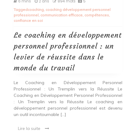
6 mins
2 ans
894 mots
5
coaching
Tagged
coaching
,
coaching développement personnel
en
professionnel
,
communication efficace
,
compétences
,
développement
confiance en soi
personnel
professionnel
:
Le coaching en développement
un
levier
personnel professionnel : un
de
réussite
levier de réussite dans le
dans
le
monde du travail
monde
du
travail
Le Coaching en Développement Personnel
Professionnel : Un Tremplin vers la Réussite Le
Coaching en Développement Personnel Professionnel
: Un Tremplin vers la Réussite Le coaching en
développement personnel professionnel est devenu
un outil incontournable […]
Lire la suite