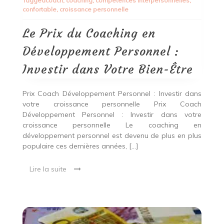
Tagged
coach
,
coaching
,
compétences interpersonnelles
,
du
confortable
,
croissance personnelle
Coaching
en
Développement
Le Prix du Coaching en
Personnel
:
Développement Personnel :
Investir
dans
Investir dans Votre Bien-Être
Votre
Bien-
Être
Prix Coach Développement Personnel : Investir dans
votre croissance personnelle Prix Coach
Développement Personnel : Investir dans votre
croissance personnelle Le coaching en
développement personnel est devenu de plus en plus
populaire ces dernières années, […]
Lire la suite