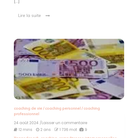
[…]
Lire la suite
coaching de vie
/
coaching personnel
/
coaching
professionnel
24 août 2024
/Laisser un commentaire
on
Le
12 mins
2 ans
1 736 mot
9
Prix