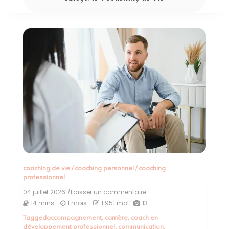
coaching de vie
/
coaching personnel
/
coaching
professionnel
04 juillet 2026
/Laisser un commentaire
on
Le
14 mins
1 mois
1 951 mot
13
Guide
Tagged
accompagnement
,
carrière
,
coach en
du
développement professionnel
,
communication
,
Coach