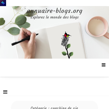
Aller
au
annuaire-blogs.org
contenu
Explorez le monde des blogs
Catégorie :
coaching de vie