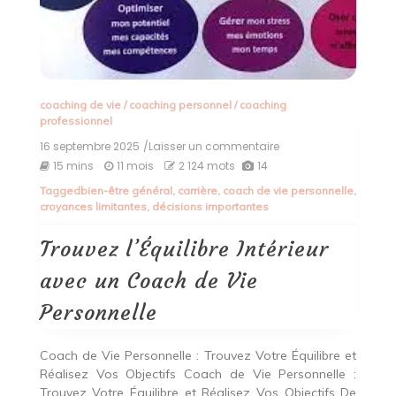
coaching de vie
/
coaching personnel
/
coaching
professionnel
16 septembre 2025
/Laisser un commentaire
on
Trouvez
15 mins
11 mois
2 124 mots
14
l’Équilibre
Tagged
bien-être général
,
carrière
,
coach de vie personnelle
,
Intérieur
croyances limitantes
,
décisions importantes
avec
un
Coach
Trouvez l’Équilibre Intérieur
de
Vie
avec un Coach de Vie
Personnelle
Personnelle
Coach de Vie Personnelle : Trouvez Votre Équilibre et
Réalisez Vos Objectifs Coach de Vie Personnelle :
Trouvez Votre Équilibre et Réalisez Vos Objectifs De