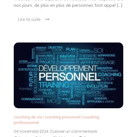
nos jours, de plus en plus de personnes font appel […]
Lire la suite
coaching de vie
/
coaching personnel
/
coaching
professionnel
04 novembre 2024
/Laisser un commentaire
on
Le