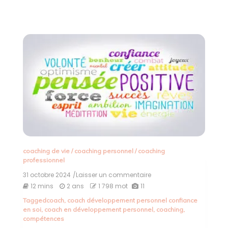
coaching de vie
/
coaching personnel
/
coaching
professionnel
31 octobre 2024
/Laisser un commentaire
on
Renforcer
12 mins
2 ans
1 798 mot
11
la
Tagged
coach
,
coach développement personnel confiance
Confiance
en soi
,
coach en développement personnel
,
coaching
,
en
compétences
Soi