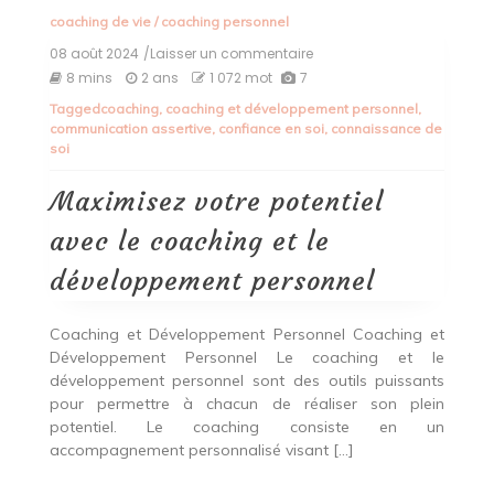
coaching de vie
/
coaching personnel
08 août 2024
/Laisser un commentaire
on
Maximisez
8 mins
2 ans
1 072 mot
7
votre
Tagged
coaching
,
coaching et développement personnel
,
potentiel
communication assertive
,
confiance en soi
,
connaissance de
avec
soi
le
coaching
et
Maximisez votre potentiel
le
développement
avec le coaching et le
personnel
développement personnel
Coaching et Développement Personnel Coaching et
Développement Personnel Le coaching et le
développement personnel sont des outils puissants
pour permettre à chacun de réaliser son plein
potentiel. Le coaching consiste en un
accompagnement personnalisé visant […]