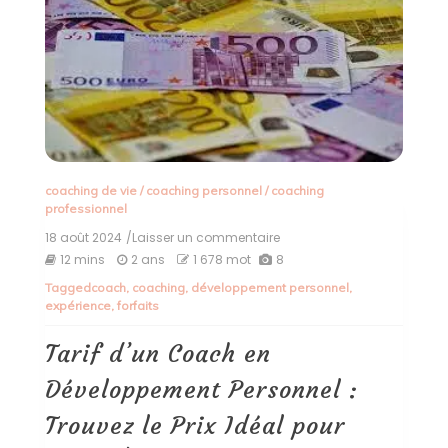
coaching de vie
/
coaching personnel
/
coaching
professionnel
18 août 2024
/Laisser un commentaire
on
Tarif
12 mins
2 ans
1 678 mot
8
d’un
Tagged
coach
,
coaching
,
développement personnel
,
Coach
expérience
,
forfaits
en
Développement
Personnel
Tarif d’un Coach en
:
Trouvez
Développement Personnel :
le
Prix
Trouvez le Prix Idéal pour
Idéal