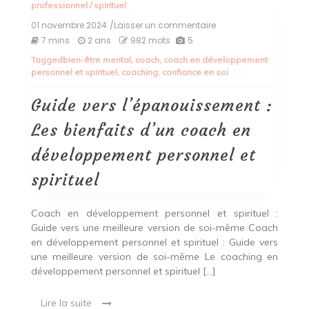
professionnel
/
spirituel
01 novembre 2024
/Laisser un commentaire
on
Guide
7 mins
2 ans
982 mots
5
vers
Tagged
bien-être mental
,
coach
,
coach en développement
l’épanouissement
personnel et spirituel
,
coaching
,
confiance en soi
:
Les
bienfaits
Guide vers l’épanouissement :
d’un
coach
Les bienfaits d’un coach en
en
développement
développement personnel et
personnel
et
spirituel
spirituel
Coach en développement personnel et spirituel :
Guide vers une meilleure version de soi-même Coach
en développement personnel et spirituel : Guide vers
une meilleure version de soi-même Le coaching en
développement personnel et spirituel […]
Lire la suite