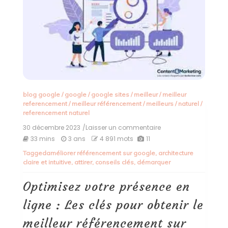
blog google
/
google
/
google sites
/
meilleur
/
meilleur
referencement
/
meilleur référencement
/
meilleurs
/
naturel
/
referencement naturel
30 décembre 2023
/Laisser un commentaire
on
Optimisez
33 mins
3 ans
4 891 mots
11
votre
Tagged
améliorer référencement sur google
,
architecture
présence
claire et intuitive
,
attirer
,
conseils clés
,
démarquer
en
ligne
:
Optimisez votre présence en
Les
clés
ligne : Les clés pour obtenir le
pour
obtenir
meilleur référencement sur