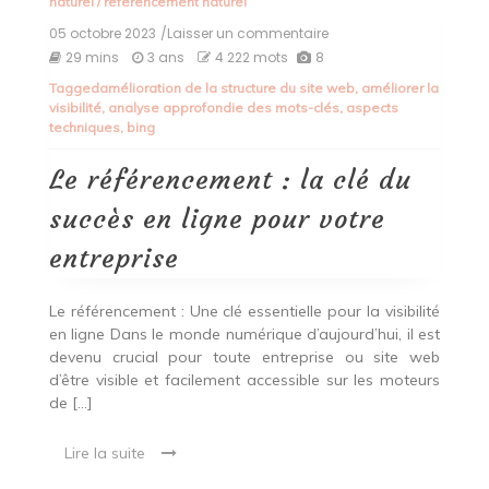
naturel
/
referencement naturel
05 octobre 2023
/Laisser un commentaire
on
Le
29 mins
3 ans
4 222 mots
8
référencement
Tagged
amélioration de la structure du site web
,
améliorer la
:
visibilité
,
analyse approfondie des mots-clés
,
aspects
la
techniques
,
bing
clé
du
succès
Le référencement : la clé du
en
ligne
succès en ligne pour votre
pour
votre
entreprise
entreprise
Le référencement : Une clé essentielle pour la visibilité
en ligne Dans le monde numérique d’aujourd’hui, il est
devenu crucial pour toute entreprise ou site web
d’être visible et facilement accessible sur les moteurs
de […]
Lire la suite