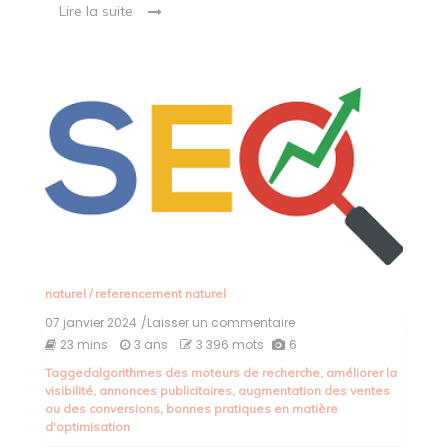
Lire la suite
naturel
/
referencement naturel
07 janvier 2024
/Laisser un commentaire
on
Optimisez
23 mins
3 ans
3 396 mots
6
votre
Tagged
algorithmes des moteurs de recherche
,
améliorer la
visibilité
visibilité
,
annonces publicitaires
,
augmentation des ventes
en
ou des conversions
,
bonnes pratiques en matière
ligne
d'optimisation
grâce