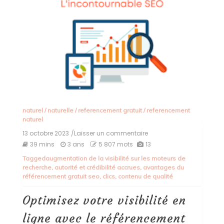
naturel
/
naturelle
/
referencement gratuit
/
referencement
naturel
13 octobre 2023
/Laisser un commentaire
on
Optimisez
39 mins
3 ans
5 807 mots
13
votre
Tagged
augmentation de la visibilité sur les moteurs de
visibilité
recherche
,
autorité et crédibilité accrues
,
avantages du
en
référencement gratuit seo
,
clics
,
contenu de qualité
ligne
avec
le
Optimisez votre visibilité en
référencement
gratuit
ligne avec le référencement
SEO