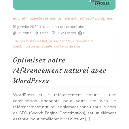
naturel
/
naturelle
/
referencement naturel
/
seo
/
wordpress
19 janvier 2024
/Laisser un commentaire
on
Optimisez
25 mins
3 ans
3 623 mots
6
votre
Tagged
balises html
,
balises méta
,
classement
,
référencement
combinaison gagnante
,
contenu du site
naturel
avec
WordPress
Optimisez votre
référencement naturel avec
WordPress
WordPress et le référencement naturel : une
combinaison gagnante pour votre site web Le
référencement naturel, également connu sous le nom
de SEO (Search Engine Optimization), est un élément
essentiel pour améliorer la visibilité et […]