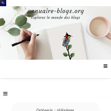
Aller
au
annuaire-blogs.org
contenu
Explorez le monde des blogs
Catégorie :
téléphone