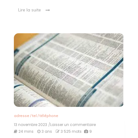
Lire la suite
adresse
/
tel
/
téléphone
13 novembre 2023
/Laisser un commentaire
on
Trouver
24 mins
3 ans
3 525 mots
9
rapidement