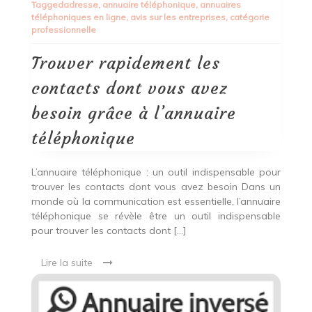
Tagged
adresse
,
annuaire téléphonique
,
annuaires
les
téléphoniques en ligne
,
avis sur les entreprises
,
catégorie
contacts
professionnelle
dont
vous
avez
Trouver rapidement les
besoin
grâce
contacts dont vous avez
à
l’annuaire
besoin grâce à l’annuaire
téléphonique
téléphonique
L’annuaire téléphonique : un outil indispensable pour
trouver les contacts dont vous avez besoin Dans un
monde où la communication est essentielle, l’annuaire
téléphonique se révèle être un outil indispensable
pour trouver les contacts dont […]
Lire la suite