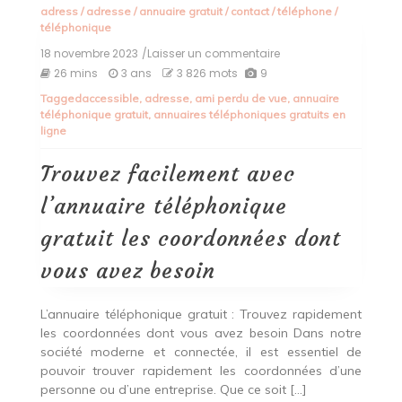
adress
/
adresse
/
annuaire gratuit
/
contact
/
téléphone
/
téléphonique
18 novembre 2023
/Laisser un commentaire
on
Trouvez
26 mins
3 ans
3 826 mots
9
facilement
Tagged
accessible
,
adresse
,
ami perdu de vue
,
annuaire
avec
téléphonique gratuit
,
annuaires téléphoniques gratuits en
l’annuaire
ligne
téléphonique
gratuit
les
Trouvez facilement avec
coordonnées
dont
l’annuaire téléphonique
vous
avez
gratuit les coordonnées dont
besoin
vous avez besoin
L’annuaire téléphonique gratuit : Trouvez rapidement
les coordonnées dont vous avez besoin Dans notre
société moderne et connectée, il est essentiel de
pouvoir trouver rapidement les coordonnées d’une
personne ou d’une entreprise. Que ce soit […]