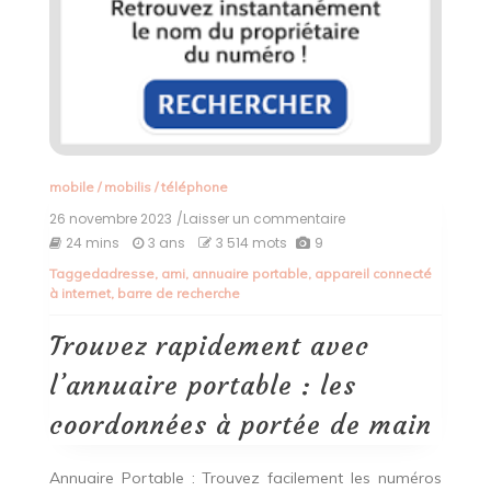
mobile
/
mobilis
/
téléphone
26 novembre 2023
/Laisser un commentaire
on
Trouvez
24 mins
3 ans
3 514 mots
9
rapidement
Tagged
adresse
,
ami
,
annuaire portable
,
appareil connecté
avec
à internet
,
barre de recherche
l’annuaire
portable
:
Trouvez rapidement avec
les
coordonnées
l’annuaire portable : les
à
portée
coordonnées à portée de main
de
main
Annuaire Portable : Trouvez facilement les numéros