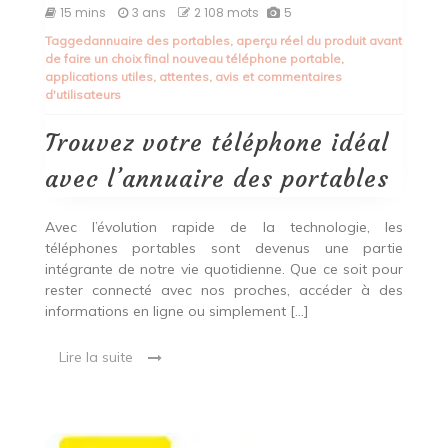
Trouvez
15 mins
3 ans
2 108 mots
5
votre
Tagged
annuaire des portables
,
aperçu réel du produit avant
téléphone
de faire un choix final nouveau téléphone portable
,
idéal
applications utiles
,
attentes
,
avis et commentaires
avec
d'utilisateurs
l’annuaire
des
portables
Trouvez votre téléphone idéal
avec l’annuaire des portables
Avec l’évolution rapide de la technologie, les
téléphones portables sont devenus une partie
intégrante de notre vie quotidienne. Que ce soit pour
rester connecté avec nos proches, accéder à des
informations en ligne ou simplement […]
Lire la suite