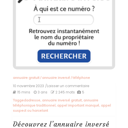
annuaire gratuit
/
annuaire inversé
/
téléphone
10 novembre 2023
/Laisser un commentaire
on
Découvrez
15 mins
3 ans
2 245 mots
5
l’annuaire
Tagged
adresse
,
annuaire inversé gratuit
,
annuaire
inversé
téléphonique traditionnel
,
appel important manqué
,
appel
gratuit
suspect ou harcelant
pour
retrouver
l’identité
Découvrez l’annuaire inversé
des