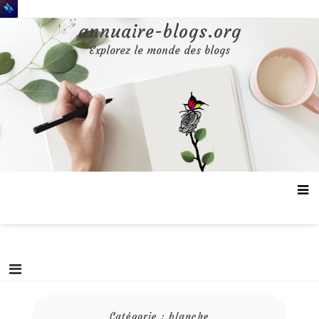
Aller
au
annuaire-blogs.org
contenu
Explorez le monde des blogs
Catégorie :
blanche