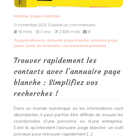
blanche
/
pages blanches
12 novembre 2023
/Laisser un commentaire
on
Trouver
19 mins
3 ans
2 805 mots
8
rapidement
Tagged
adresses
,
annuaire page blanche
,
annuaire page
les
jaune
,
barre de recherche
,
consentement préalable
contacts
avec
l’annuaire
Trouver rapidement les
page
blanche
contacts avec l’annuaire page
:
Simplifiez
blanche : Simplifiez vos
vos
recherches
recherches !
!
Dans un monde numérique où les informations sont
abondantes, il peut parfois être difficile de trouver les
coordonnées d’une personne ou d’une entreprise.
C’est là qu’intervient l’annuaire page blanche, un outil
précieux pour retrouver rapidement […]