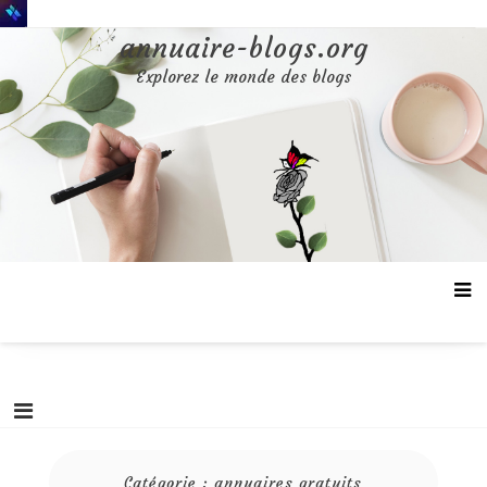
Aller
au
annuaire-blogs.org
contenu
Explorez le monde des blogs
Catégorie :
annuaires gratuits