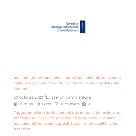
annuaire gratuit
/
annuaire internet
/
annuaire referencement
/
annuaires
/
annuaires gratuits
/
referencement gratuit
/
site
internet
20 octobre 2023
/Laisser un commentaire
on
Boostez
25 mins
3 ans
3 722 mots
9
votre
Tagged
améliorer le classement des moteurs de recherche
,
visibilité
améliorer leur visibilité sans avoir à dépenser un centime
,
en
annuaire référencement gratuit
,
backlinks de qualité
,
coûts
ligne
associés
avec
l’annuaire