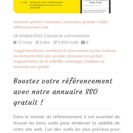
annuaire gratuit
/
annuaires
/
annuaires gratuits
/
outils
référencement
/
site
24 octobre 2023
/Laisser un commentaire
on
Boostez
27 mins
3 ans
3 956 mots
8
votre
Tagged
améliorer
,
améliorer le classement sur les moteurs
référencement
de recherche tels que google
,
annuaire seo gratuit
,
avec
augmentation de la visibilité
,
avantages d'utiliser un
notre
annuaire seo gratuit
annuaire
SEO
gratuit
Boostez votre référencement
!
avec notre annuaire SEO
gratuit !
Dans le monde du référencement, il est essentiel de
trouver les bons outils pour améliorer la visibilité de
votre site web. L’un des outils les plus précieux pour