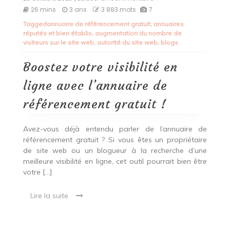
Boostez
26 mins
3 ans
3 883 mots
7
votre
Tagged
annuaire de référencement gratuit
,
annuaires
visibilité
réputés et bien établis
,
augmentation du nombre de
en
visiteurs sur le site web
,
autorité du site web
,
blogs
ligne
avec
l’annuaire
Boostez votre visibilité en
de
référencement
ligne avec l’annuaire de
gratuit
!
référencement gratuit !
Avez-vous déjà entendu parler de l’annuaire de
référencement gratuit ? Si vous êtes un propriétaire
de site web ou un blogueur à la recherche d’une
meilleure visibilité en ligne, cet outil pourrait bien être
votre […]
Lire la suite