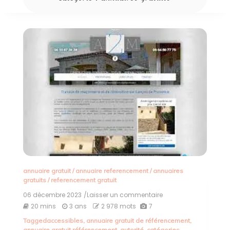
annuaire gratuit
/
annuaire referencement
/
annuaires
gratuits
/
referencement gratuit
06 décembre 2023
/Laisser un commentaire
on
Maximisez
20 mins
3 ans
2 978 mots
7
la
Tagged
accessibles
,
annuaire gratuit de référencement
,
visibilité
annuaire gratuit référencement
,
autorité
,
catégories