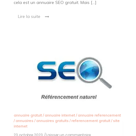
cela est un annuaire SEO gratuit. Mais […]
Lire la suite
annuaire gratuit
/
annuaire internet
/
annuaire referencement
/
annuaires
/
annuaires gratuits
/
referencement gratuit
/
site
internet
23 octobre 2023
/Laisser un commentaire
on