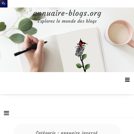
Aller
au
annuaire-blogs.org
contenu
Explorez le monde des blogs
Catégorie :
annuaire inversé