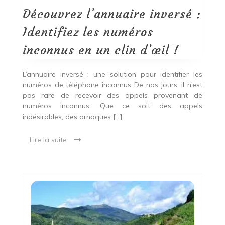
Identifiez
les
Découvrez l’annuaire inversé :
numéros
inconnus
Identifiez les numéros
en
un
inconnus en un clin d’œil !
clin
d’œil
!
L’annuaire inversé : une solution pour identifier les
numéros de téléphone inconnus De nos jours, il n’est
pas rare de recevoir des appels provenant de
numéros inconnus. Que ce soit des appels
indésirables, des arnaques […]
Lire la suite