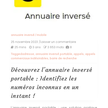
annuaire inversé
/
mobile
25 novembre 2023
/Laisser un commentaire
on
Découvrez
25 mins
3 ans
3 653 mots
8
l’annuaire
Tagged
adresse
,
annuaire inversé portable
,
appels
,
appels
inversé
commerciaux indésirables
,
barre de recherche
portable
:
Identifiez
Découvrez l’annuaire inversé
les
numéros
portable : Identifiez les
inconnus
en
numéros inconnus en un
un
instant
instant !
!
L’annuaire inversé portable : une solution pratique