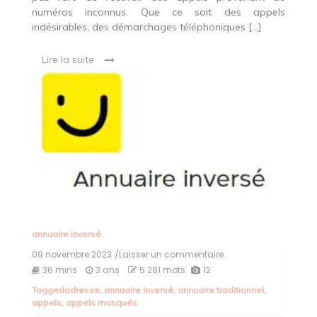
numéros inconnus. Que ce soit des appels
indésirables, des démarchages téléphoniques […]
Lire la suite
annuaire inversé
09 novembre 2023
/Laisser un commentaire
on
Découvrez
36 mins
3 ans
5 281 mots
12
l’annuaire
Tagged
adresse
,
annuaire inversé
,
annuaire traditionnel
,
inversé
appels
,
appels manqués
: