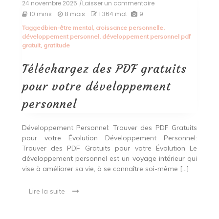
24 novembre 2025
/Laisser un commentaire
on
Téléchargez
10 mins
8 mois
1 364 mot
9
des
Tagged
bien-être mental
,
croissance personnelle
,
PDF
développement personnel
,
développement personnel pdf
gratuits
gratuit
,
gratitude
pour
votre
développement
Téléchargez des PDF gratuits
personnel
pour votre développement
personnel
Développement Personnel: Trouver des PDF Gratuits
pour votre Évolution Développement Personnel:
Trouver des PDF Gratuits pour votre Évolution Le
développement personnel est un voyage intérieur qui
vise à améliorer sa vie, à se connaître soi-même […]
Lire la suite