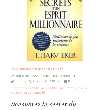
développement personnel pdf
/
pdf
24 septembre 2024
/Laisser un commentaire
on
Découvrez
10 mins
2 ans
1 430 mot
8
le
Tagged
accès facile
,
accessibles
,
bien-être
,
conseils
,
secret
croissance personnelle
du
développement
personnel
Découvrez le secret du
en