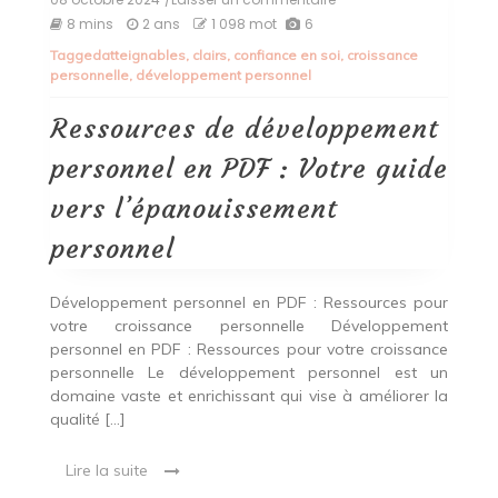
Ressources
8 mins
2 ans
1 098 mot
6
de
Tagged
atteignables
,
clairs
,
confiance en soi
,
croissance
développement
personnelle
,
développement personnel
personnel
en
PDF
Ressources de développement
:
Votre
personnel en PDF : Votre guide
guide
vers
vers l’épanouissement
l’épanouissement
personnel
personnel
Développement personnel en PDF : Ressources pour
votre croissance personnelle Développement
personnel en PDF : Ressources pour votre croissance
personnelle Le développement personnel est un
domaine vaste et enrichissant qui vise à améliorer la
qualité […]
Lire la suite