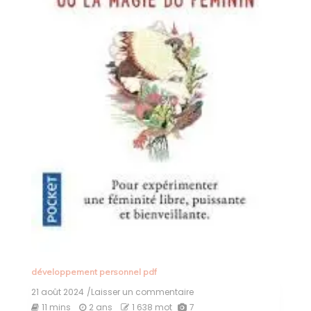
développement personnel pdf
21 août 2024
/Laisser un commentaire
on
Exploration
11 mins
2 ans
1 638 mot
7