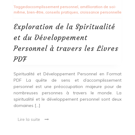
de
Tagged
accomplissement personnel
,
amélioration de soi-
la
même
,
bien-être
,
conseils pratiques
,
croissance personnelle
Spiritualité
et
du
Exploration de la Spiritualité
Développement
Personnel
et du Développement
à
travers
Personnel à travers les Livres
les
Livres
PDF
PDF
Spiritualité et Développement Personnel en Format
PDF La quête de sens et d’accomplissement
personnel est une préoccupation majeure pour de
nombreuses personnes à travers le monde. La
spiritualité et le développement personnel sont deux
domaines […]
Lire la suite