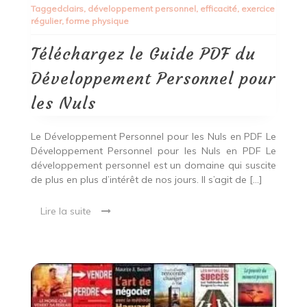
Tagged
clairs
,
développement personnel
,
efficacité
,
exercice
Guide
régulier
,
forme physique
PDF
du
Développement
Téléchargez le Guide PDF du
Personnel
pour
Développement Personnel pour
les
Nuls
les Nuls
Le Développement Personnel pour les Nuls en PDF Le
Développement Personnel pour les Nuls en PDF Le
développement personnel est un domaine qui suscite
de plus en plus d’intérêt de nos jours. Il s’agit de […]
Lire la suite