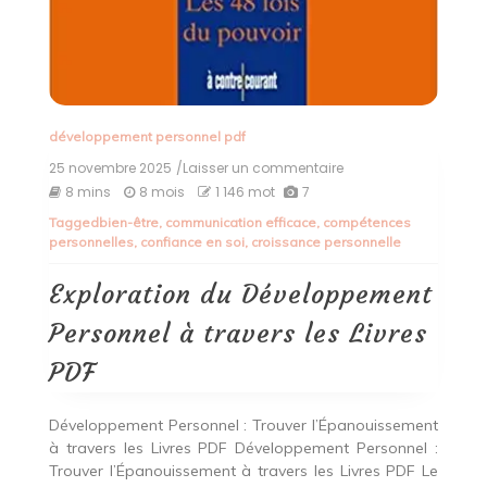
développement personnel pdf
25 novembre 2025
/Laisser un commentaire
on
Exploration
8 mins
8 mois
1 146 mot
7
du
Tagged
bien-être
,
communication efficace
,
compétences
Développement
personnelles
,
confiance en soi
,
croissance personnelle
Personnel
à
travers
Exploration du Développement
les
Livres
Personnel à travers les Livres
PDF
PDF
Développement Personnel : Trouver l’Épanouissement
à travers les Livres PDF Développement Personnel :
Trouver l’Épanouissement à travers les Livres PDF Le