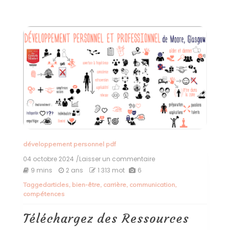
développement personnel pdf
04 octobre 2024
/Laisser un commentaire
on
Téléchargez
9 mins
2 ans
1 313 mot
6
des
Tagged
articles
,
bien-être
,
carrière
,
communication
,
Ressources
compétences
de
Développement
Personnel
Téléchargez des Ressources
et