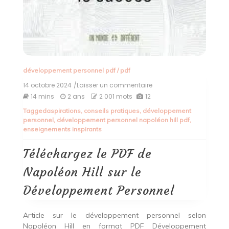
développement personnel pdf
/
pdf
14 octobre 2024
/Laisser un commentaire
on
Téléchargez
14 mins
2 ans
2 001 mots
12
le
Tagged
aspirations
,
conseils pratiques
,
développement
PDF
personnel
,
développement personnel napoléon hill pdf
,
de
enseignements inspirants
Napoléon
Hill
sur
Téléchargez le PDF de
le
Développement
Napoléon Hill sur le
Personnel
Développement Personnel
Article sur le développement personnel selon
Napoléon Hill en format PDF Développement