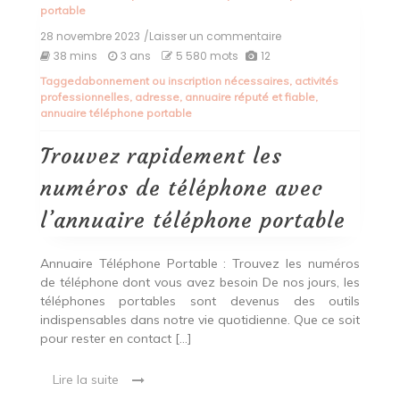
portable
28 novembre 2023
/Laisser un commentaire
on
Trouvez
38 mins
3 ans
5 580 mots
12
rapidement
Tagged
abonnement ou inscription nécessaires
,
activités
les
professionnelles
,
adresse
,
annuaire réputé et fiable
,
numéros
annuaire téléphone portable
de
téléphone
avec
Trouvez rapidement les
l’annuaire
téléphone
numéros de téléphone avec
portable
l’annuaire téléphone portable
Annuaire Téléphone Portable : Trouvez les numéros
de téléphone dont vous avez besoin De nos jours, les
téléphones portables sont devenus des outils
indispensables dans notre vie quotidienne. Que ce soit
pour rester en contact […]
Lire la suite