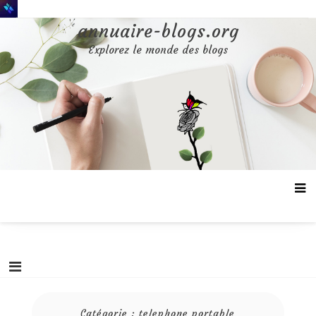
Aller
au
annuaire-blogs.org
contenu
Explorez le monde des blogs
Catégorie :
telephone portable