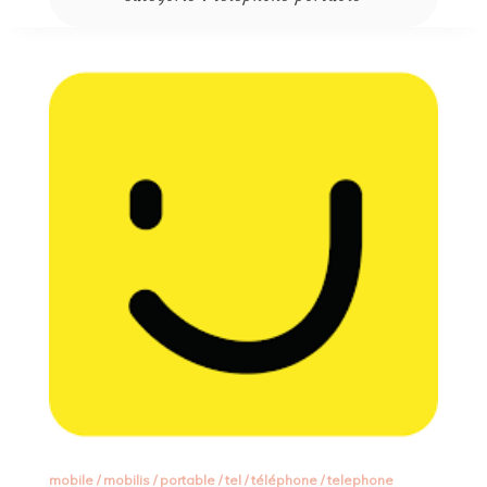
mobile
/
mobilis
/
portable
/
tel
/
téléphone
/
telephone