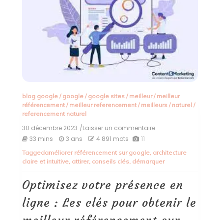
blog google
/
google
/
google sites
/
meilleur
/
meilleur
référencement
/
meilleur referencement
/
meilleurs
/
naturel
/
referencement naturel
30 décembre 2023
/Laisser un commentaire
on
Optimisez
33 mins
3 ans
4 891 mots
11
votre
Tagged
améliorer référencement sur google
,
architecture
présence
claire et intuitive
,
attirer
,
conseils clés
,
démarquer
en
ligne
:
Optimisez votre présence en
Les
clés
ligne : Les clés pour obtenir le
pour
obtenir