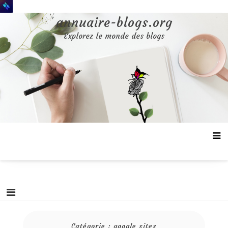
Aller
au
annuaire-blogs.org
contenu
Explorez le monde des blogs
Catégorie :
google sites