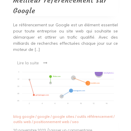
meilleur référencement sur
le
meilleur
Google
référencement
sur
Google
Le référencement sur Google est un élément essentiel
pour toute entreprise ou site web qui souhaite se
démarquer et attirer un trafic qualifié. Avec des
milliards de recherches effectuées chaque jour sur ce
moteur de […]
Lire la suite
blog google
/
google
/
google sites
/
outils référencement
/
outils web
/
positionnement web
/
seo
20 novembre 2023
/Laisser un commentaire
on