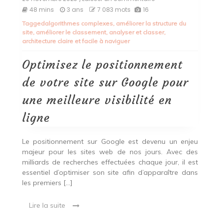
Optimisez
48 mins
3 ans
7 083 mots
16
le
Tagged
algorithmes complexes
,
améliorer la structure du
positionnement
site
,
améliorer le classement
,
analyser et classer
,
de
architecture claire et facile à naviguer
votre
site
sur
Optimisez le positionnement
Google
pour
de votre site sur Google pour
une
meilleure
une meilleure visibilité en
visibilité
en
ligne
ligne
Le positionnement sur Google est devenu un enjeu
majeur pour les sites web de nos jours. Avec des
milliards de recherches effectuées chaque jour, il est
essentiel d’optimiser son site afin d’apparaître dans
les premiers […]
Lire la suite