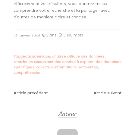
efficacement vos résultats, vous pourrez mieux
comprendre votre recherche et la partager avec
d’autres de manière claire et concise.
3 ans
3 108 mots
31 janvier 2024
Tagged
académique
,
analyse critique des données
,
chercheurs consacrent des années à explorer des domaines
spécifiques
,
collecte d'informations pertinentes
,
compréhension
Navigation
Article précédent
Article suivant
de
Auteur
l’article