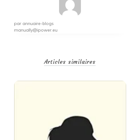
par
annuaire-blogs
manually@ipower.eu
Articles similaires