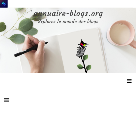
Aller
au
annuaire-blogs.org
contenu
Explorez le monde des blogs