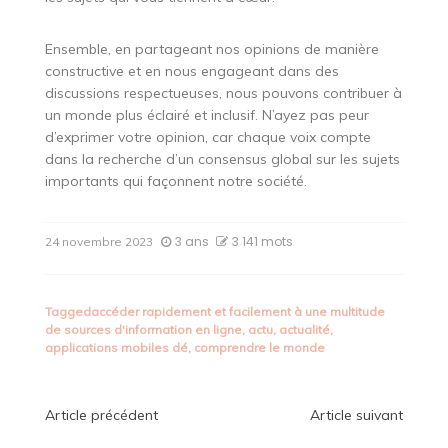
Ensemble, en partageant nos opinions de manière
constructive et en nous engageant dans des
discussions respectueuses, nous pouvons contribuer à
un monde plus éclairé et inclusif. N’ayez pas peur
d’exprimer votre opinion, car chaque voix compte
dans la recherche d’un consensus global sur les sujets
importants qui façonnent notre société.
3 ans
3 141 mots
24 novembre 2023
Tagged
accéder rapidement et facilement à une multitude
de sources d'information en ligne
,
actu
,
actualité
,
applications mobiles dé
,
comprendre le monde
Navigation
Article précédent
Article suivant