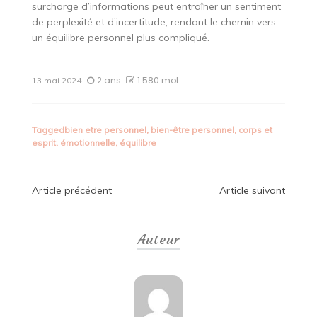
surcharge d’informations peut entraîner un sentiment
de perplexité et d’incertitude, rendant le chemin vers
un équilibre personnel plus compliqué.
2 ans
1 580 mot
13 mai 2024
Tagged
bien etre personnel
,
bien-être personnel
,
corps et
esprit
,
émotionnelle
,
équilibre
Navigation
Article précédent
Article suivant
de
Auteur
l’article