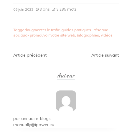
3 ans
3 285 mots
06 juin 2023
Tagged
augmenter le trafic
,
guides pratiques- réseaux
sociaux - promouvoir votre site web
,
infographies
,
vidéos
Navigation
Article précédent
Article suivant
de
Auteur
l’article
par
annuaire-blogs
manually@ipower.eu