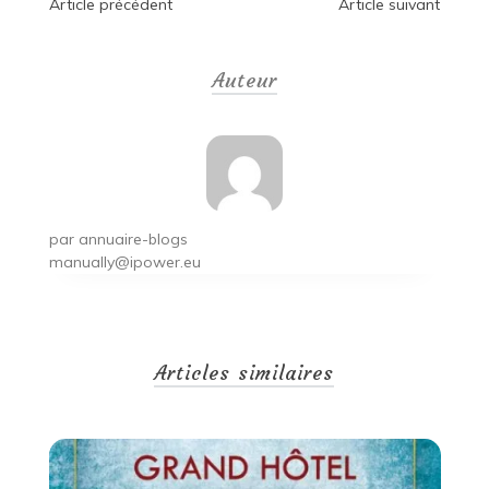
Navigation
Article précédent
Article suivant
de
Auteur
l’article
par
annuaire-blogs
manually@ipower.eu
Articles similaires