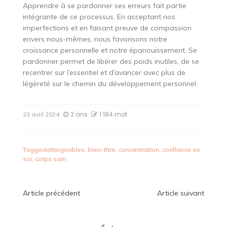
Apprendre à se pardonner ses erreurs fait partie
intégrante de ce processus. En acceptant nos
imperfections et en faisant preuve de compassion
envers nous-mêmes, nous favorisons notre
croissance personnelle et notre épanouissement. Se
pardonner permet de libérer des poids inutiles, de se
recentrer sur l’essentiel et d’avancer avec plus de
légèreté sur le chemin du développement personnel.
2 ans
1 184 mot
23 avril 2024
Tagged
atteignables
,
bien-être
,
concentration
,
confiance en
soi
,
corps sain
Navigation
Article précédent
Article suivant
de