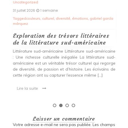
Alimentation Saine L’Épicerie du Bien-Être : Votre
Destination pour une Alimentation Saine Située au
cœur de la ville, l’Épicerie du Bien-Être est bien plus
ía
qu’un simple magasin […]
Lire la suite
ine
ud-
rge
 de
Laisser un commentaire
Votre adresse e-mail ne sera pas publiée.
Les champs