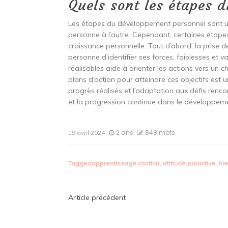
Quels sont les étapes 
Les étapes du développement personnel sont un 
personne à l’autre. Cependant, certaines étapes
croissance personnelle. Tout d’abord, la prise d
personne d’identifier ses forces, faiblesses et va
réalisables aide à orienter les actions vers un
plans d’action pour atteindre ces objectifs est u
progrès réalisés et l’adaptation aux défis renc
et la progression continue dans le développem
2 ans
848 mots
19 avril 2024
Tagged
apprentissage continu
,
attitude proactive
,
bi
Navigation
Article précédent
de