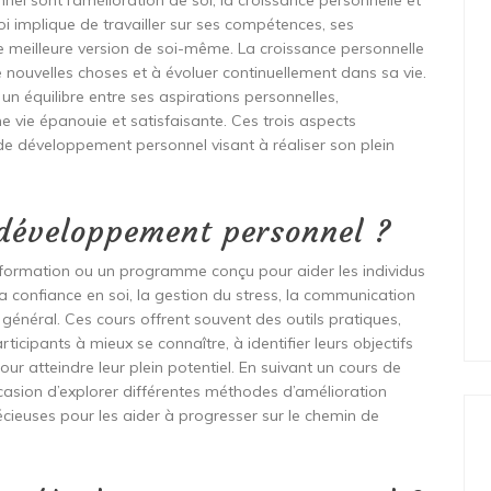
el sont l’amélioration de soi, la croissance personnelle et
oi implique de travailler sur ses compétences, ses
e meilleure version de soi-même. La croissance personnelle
e nouvelles choses et à évoluer continuellement dans sa vie.
 un équilibre entre ses aspirations personnelles,
e vie épanouie et satisfaisante. Ces trois aspects
de développement personnel visant à réaliser son plein
 développement personnel ?
formation ou un programme conçu pour aider les individus
 la confiance en soi, la gestion du stress, la communication
 général. Ces cours offrent souvent des outils pratiques,
ticipants à mieux se connaître, à identifier leurs objectifs
r atteindre leur plein potentiel. En suivant un cours de
casion d’explorer différentes méthodes d’amélioration
cieuses pour les aider à progresser sur le chemin de