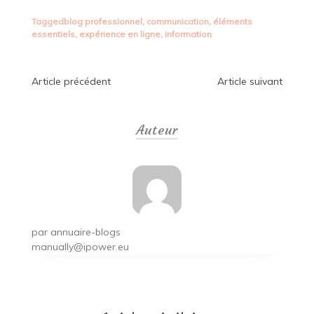
Tagged
blog professionnel
,
communication
,
éléments
essentiels
,
expérience en ligne
,
information
Navigation
Article précédent
Article suivant
de
Auteur
l’article
par
annuaire-blogs
manually@ipower.eu