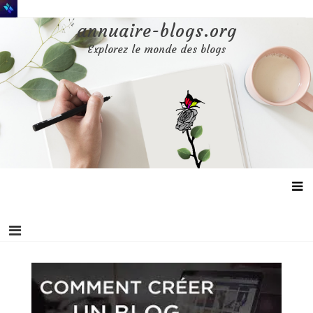
Aller
au
annuaire-blogs.org
contenu
Explorez le monde des blogs