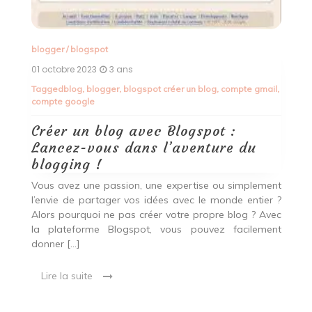
so
Lire la suite
il
,
ent
r ?
vec
nt