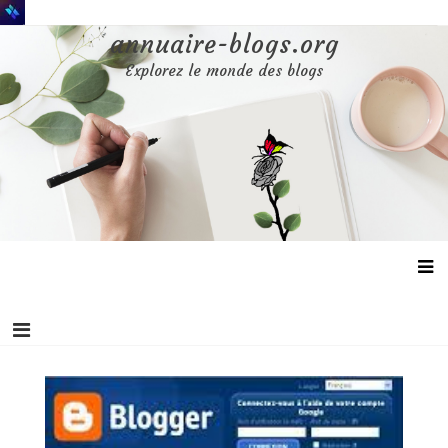
Aller
au
annuaire-blogs.org
contenu
Explorez le monde des blogs