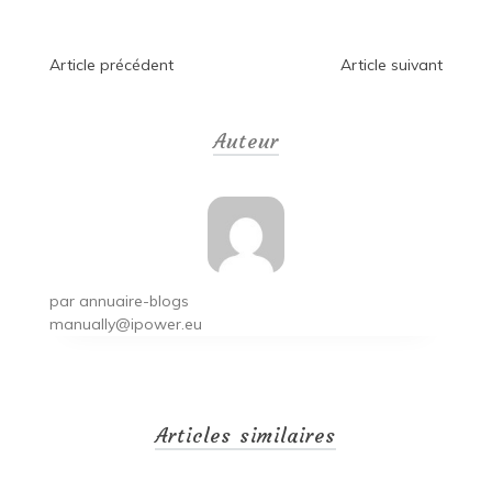
Navigation
Article précédent
Article suivant
de
Auteur
l’article
par
annuaire-blogs
manually@ipower.eu
Articles similaires