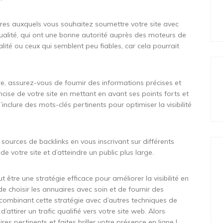
ires auxquels vous souhaitez soumettre votre site avec
ualité, qui ont une bonne autorité auprès des moteurs de
lité ou ceux qui semblent peu fiables, car cela pourrait
e, assurez-vous de fournir des informations précises et
ncise de votre site en mettant en avant ses points forts et
’inclure des mots-clés pertinents pour optimiser la visibilité
sources de backlinks en vous inscrivant sur différents
e votre site et d’atteindre un public plus large.
t être une stratégie efficace pour améliorer la visibilité en
de choisir les annuaires avec soin et de fournir des
 combinant cette stratégie avec d’autres techniques de
tirer un trafic qualifié vers votre site web. Alors
res pertinents et faites briller votre présence en ligne !