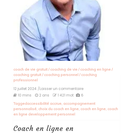
coach de vie gratuit
/
coaching de vie
/
coaching en ligne
/
coaching gratuit
/
coaching personnel
/
coaching
professionnel
12 juillet 2024
/Laisser un commentaire
on
Coach
10 mins
2 ans
1 421 mot
6
en
Tagged
accessibilité accrue
,
accompagnement
ligne
personnalisé
,
choix du coach en ligne
,
coach en ligne
,
coach
en
en ligne developpement personnel
développement
personnel
:
Coach en ligne en
Transformez