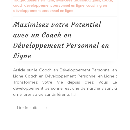
Tagged
ateliers en ligne
,
avancées technologiques
,
coach
,
Potentiel
coach developpement personnel en ligne
,
coaching en
avec
développement personnel en ligne
un
Coach
en
Maximisez votre Potentiel
Développement
Personnel
avec un Coach en
en
Ligne
Développement Personnel en
Ligne
Article sur le Coach en Développement Personnel en
Ligne Coach en Développement Personnel en Ligne :
Transformez votre Vie depuis chez Vous Le
développement personnel est une démarche visant à
améliorer sa vie sur différents […]
Lire la suite