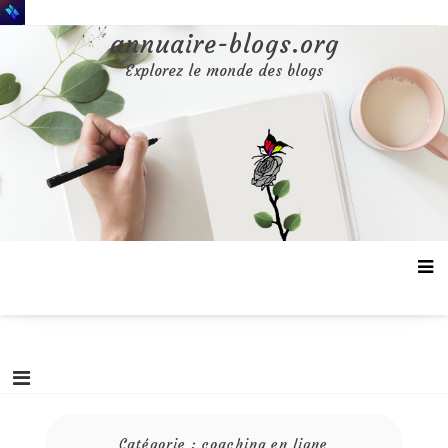
Aller
au
annuaire-blogs.org
contenu
Explorez le monde des blogs
Catégorie :
coaching en ligne