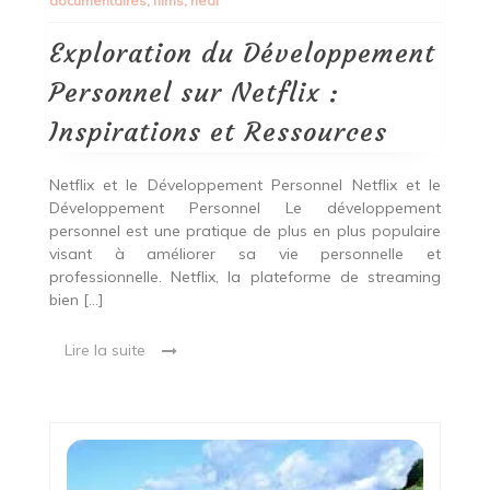
documentaires
,
films
,
heal
Personnel
sur
Netflix
Exploration du Développement
:
Inspirations
Personnel sur Netflix :
et
Ressources
Inspirations et Ressources
Netflix et le Développement Personnel Netflix et le
Développement Personnel Le développement
personnel est une pratique de plus en plus populaire
visant à améliorer sa vie personnelle et
professionnelle. Netflix, la plateforme de streaming
bien […]
Lire la suite