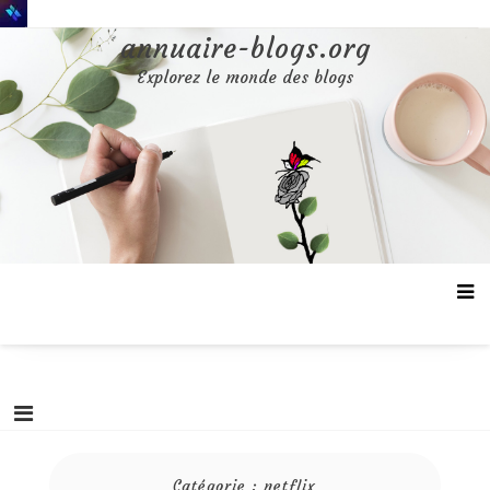
Aller
au
annuaire-blogs.org
contenu
Explorez le monde des blogs
Catégorie :
netflix