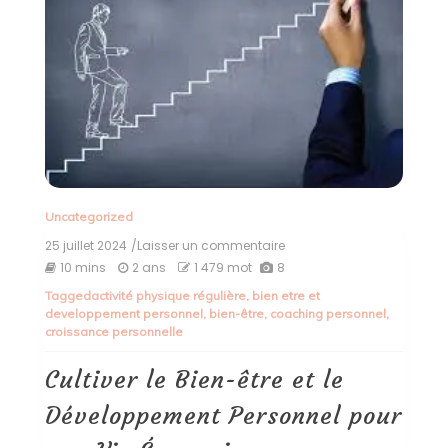
Uncategorized
25 juillet 2024
/Laisser un commentaire
on
Cultiver
10 mins
2 ans
1 479 mot
8
le
Tagged
activité physique régulière
,
bien etre et
Bien-
developpement personnel
,
bien-être
,
coaching personnel
,
être
croissance personnelle
et
le
Développement
Cultiver le Bien-être et le
Personnel
pour
Développement Personnel pour
une
Vie