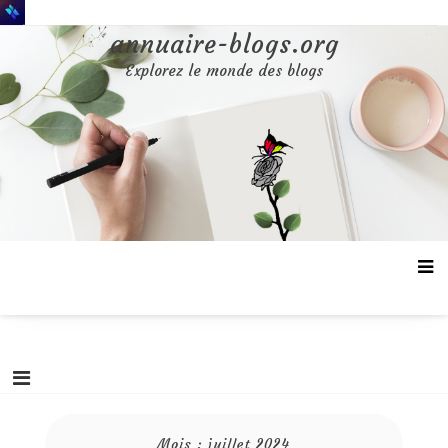
Aller
au
annuaire-blogs.org
contenu
Explorez le monde des blogs
Mois :
juillet 2024