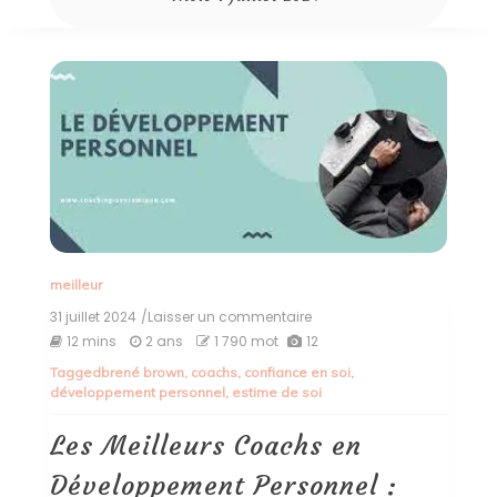
meilleur
31 juillet 2024
/Laisser un commentaire
on
Les
12 mins
2 ans
1 790 mot
12
Meilleurs
Tagged
brené brown
,
coachs
,
confiance en soi
,
Coachs
développement personnel
,
estime de soi
en
Développement
Personnel
Les Meilleurs Coachs en
:
Guides
Développement Personnel :
vers