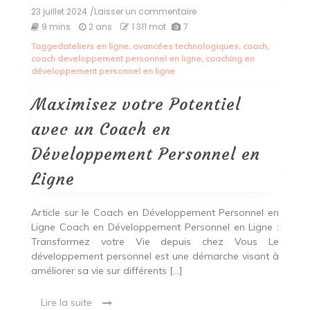
23 juillet 2024
/Laisser un commentaire
on
Maximisez
9 mins
2 ans
1 311 mot
7
votre
Tagged
ateliers en ligne
,
avancées technologiques
,
coach
,
Potentiel
coach developpement personnel en ligne
,
coaching en
avec
développement personnel en ligne
un
Coach
en
Maximisez votre Potentiel
Développement
Personnel
avec un Coach en
en
Ligne
Développement Personnel en
Ligne
Article sur le Coach en Développement Personnel en
Ligne Coach en Développement Personnel en Ligne :
Transformez votre Vie depuis chez Vous Le
développement personnel est une démarche visant à
améliorer sa vie sur différents […]
Lire la suite