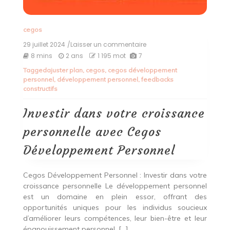
cegos
29 juillet 2024
/Laisser un commentaire
on
Investir
8 mins
2 ans
1 195 mot
7
dans
Tagged
ajuster plan
,
cegos
,
cegos développement
votre
personnel
,
développement personnel
,
feedbacks
croissance
constructifs
personnelle
avec
Cegos
Investir dans votre croissance
Développement
Personnel
personnelle avec Cegos
Développement Personnel
Cegos Développement Personnel : Investir dans votre
croissance personnelle Le développement personnel
est un domaine en plein essor, offrant des
opportunités uniques pour les individus soucieux
d’améliorer leurs compétences, leur bien-être et leur
épanouissement personnel. […]