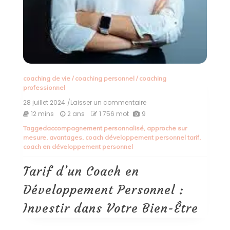
coaching de vie
/
coaching personnel
/
coaching
professionnel
28 juillet 2024
/Laisser un commentaire
on
Tarif
12 mins
2 ans
1 756 mot
9
d’un
Tagged
accompagnement personnalisé
,
approche sur
Coach
mesure
,
avantages
,
coach développement personnel tarif
,
en
coach en développement personnel
Développement
Personnel
:
Tarif d’un Coach en
Investir
dans
Développement Personnel :
Votre
Bien-
Investir dans Votre Bien-Être
Être