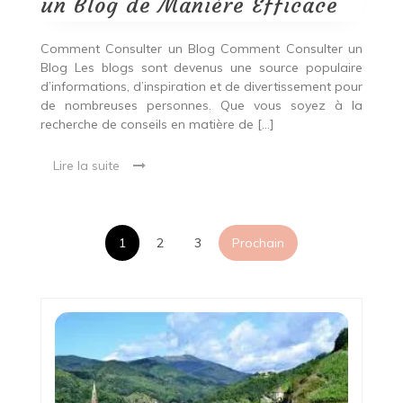
un Blog de Manière Efficace
Comment Consulter un Blog Comment Consulter un
Blog Les blogs sont devenus une source populaire
d’informations, d’inspiration et de divertissement pour
de nombreuses personnes. Que vous soyez à la
recherche de conseils en matière de […]
Lire la suite
Pagination
1
2
3
Prochain
des
publications