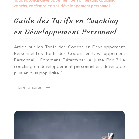
Tagged
coach developpement personnel tarif
,
coaching
,
Tarifs
coachs
,
confiance en soi
,
développement personnel
en
Coaching
en
Guide des Tarifs en Coaching
Développement
Personnel
en Développement Personnel
Article sur les Tarifs des Coachs en Développement
Personnel Les Tarifs des Coachs en Développement
Personnel : Comment Déterminer le Juste Prix ? Le
coaching en développement personnel est devenu de
plus en plus populaire […]
Lire la suite