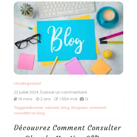
Uncategorized
22 juillet 2024
/Laisser un commentaire
on
Découvrez
14 mins
2 ans
1 954 mot
12
Comment
Tagged
abonner
,
astuces
,
blog
,
blogueur
,
comment
Consulter
consulter un blog
un
Blog
de
Découvrez Comment Consulter
Manière
Efficace