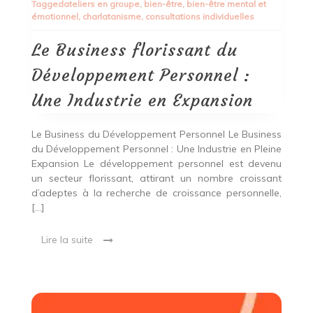
Tagged
ateliers en groupe
,
bien-être
,
bien-être mental et
florissant
émotionnel
,
charlatanisme
,
consultations individuelles
du
Développement
Personnel
Le Business florissant du
:
Une
Développement Personnel :
Industrie
en
Une Industrie en Expansion
Expansion
Le Business du Développement Personnel Le Business
du Développement Personnel : Une Industrie en Pleine
Expansion Le développement personnel est devenu
un secteur florissant, attirant un nombre croissant
d’adeptes à la recherche de croissance personnelle,
[…]
Lire la suite