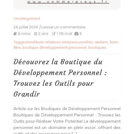
Uncategorized
24 juillet 2024
/Laisser un commentaire
on
Découvrez
8 mins
2 ans
1 116 mot
6
la
Tagged
améliorer relations interpersonnelles
,
ateliers
,
bien-
Boutique
être
,
boutique développement personnel
,
boutiques
du
Développement
Personnel
Découvrez la Boutique du
:
Trouvez
Développement Personnel :
les
Outils
Trouvez les Outils pour
pour
Grandir
Grandir
Article sur les Boutiques de Développement Personnel
Boutiques de Développement Personnel : Trouvez les
Outils pour Réaliser Votre Potentiel Le développement
personnel est un domaine en plein essor, offrant des
outils et des ressources pour […]