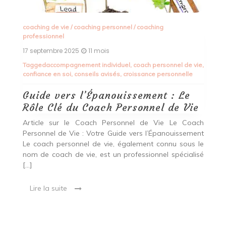
né
L
e
c
ie
,
Le
es
jo
pe
e
ch
ent
 le
coaching de vie
/
coaching personnel
/
coaching
professionnel
isé
16 septembre 2025
11 mois
Tagged
bien-être général
,
carrière
,
coach de vie personnelle
,
croyances limitantes
,
décisions importantes
Trouvez l’Équilibre Intérieur avec
un Coach de Vie Personnelle