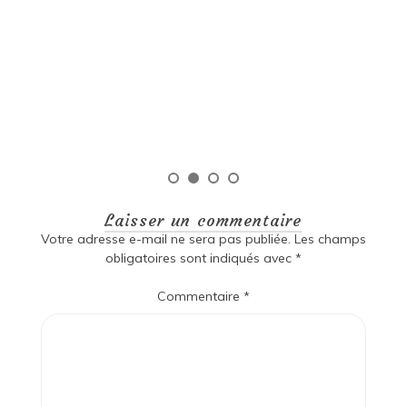
Coach de Vie Personnelle : Trouvez Votre Équilibre et
Réalisez Vos Objectifs Coach de Vie Personnelle :
Trouvez Votre Équilibre et Réalisez Vos Objectifs De
nos jours, de plus en plus de personnes font appel […]
Lire la suite
Laisser un commentaire
Votre adresse e-mail ne sera pas publiée.
Les champs
obligatoires sont indiqués avec
*
Commentaire
*