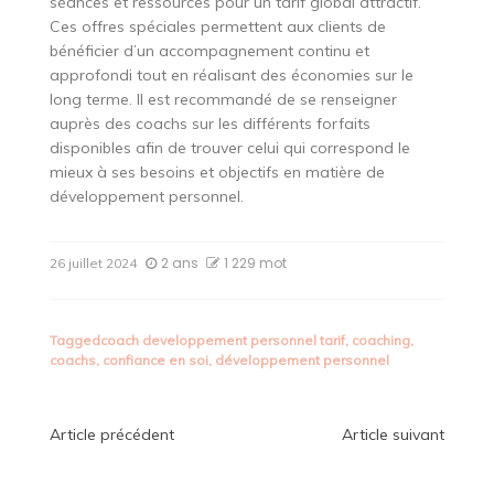
séances et ressources pour un tarif global attractif.
Ces offres spéciales permettent aux clients de
bénéficier d’un accompagnement continu et
approfondi tout en réalisant des économies sur le
long terme. Il est recommandé de se renseigner
auprès des coachs sur les différents forfaits
disponibles afin de trouver celui qui correspond le
mieux à ses besoins et objectifs en matière de
développement personnel.
2 ans
1 229 mot
26 juillet 2024
Tagged
coach developpement personnel tarif
,
coaching
,
coachs
,
confiance en soi
,
développement personnel
Navigation
Article précédent
Article suivant
de