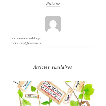
Auteur
l’article
par
annuaire-blogs
manually@ipower.eu
Articles similaires
co
04
T
co