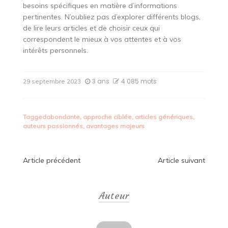
besoins spécifiques en matière d’informations
pertinentes. N’oubliez pas d’explorer différents blogs,
de lire leurs articles et de choisir ceux qui
correspondent le mieux à vos attentes et à vos
intérêts personnels.
3 ans
4 085 mots
29 septembre 2023
Tagged
abondante
,
approche ciblée
,
articles génériques
,
auteurs passionnés
,
avantages majeurs
Navigation
Article précédent
Article suivant
de
Auteur
l’article