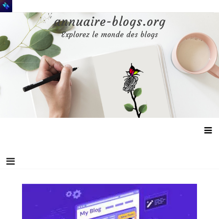
Aller
au
annuaire-blogs.org
contenu
Explorez le monde des blogs