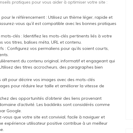
onseils pratiques pour vous aider à optimiser votre site :
our le référencement : Utilisez un thème léger, rapide et
Assurez-vous qu’il est compatible avec les bonnes pratiques
ts-clés : Identifiez les mots-clés pertinents liés à votre
s vos titres, balises méta, URL et contenu.
ifs : Configurez vos permaliens pour qu’ils soient courts,
ents.
ulièrement du contenu original, informatif et engageant qui
 Utilisez des titres accrocheurs, des paragraphes bien
es alt pour décrire vos images avec des mots-clés
s pour réduire leur taille et améliorer la vitesse de
rchez des opportunités d’obtenir des liens provenant
 domaine d’activité. Les backlinks sont considérés comme
 par Google.
z-vous que votre site est convivial, facile à naviguer et
 expérience utilisateur positive contribue à un meilleur
he.