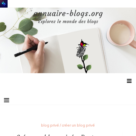
Aller
au
annuaire-blogs.org
contenu
Explorez le monde des blogs
blog privé
/
créer un blog privé