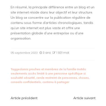
En résumé, la principale différence entre un blog et un
site internet réside dans leur objectif et leur structure.
Un blog se concentre sur la publication régulière de
contenu sous forme d’articles chronologiques, tandis
qu’un site internet est plus vaste et offre une
présentation globale d’une entreprise ou d’une
organisation.
3 ans
1 931 mot
05 septembre 2023
Tagged
amis proches et membres de la famille invités
seulements accès limité à une personne spécifique si
souhaité sécurité
,
cercle restreint de personnes
,
choses
,
conseils confidentiels
,
contenu à partager
Navigation
Article précédent
Article suivant