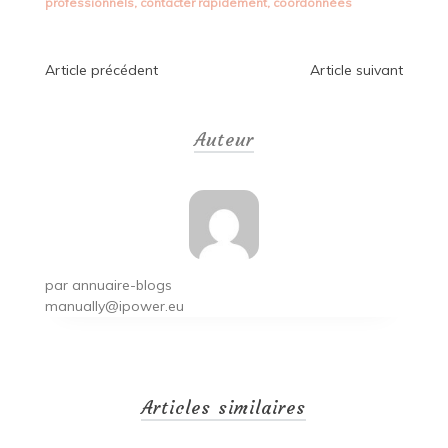
professionnels
,
contacter rapidement
,
coordonnées
Navigation
Article précédent
Article suivant
de
Auteur
l’article
par
annuaire-blogs
manually@ipower.eu
Articles similaires