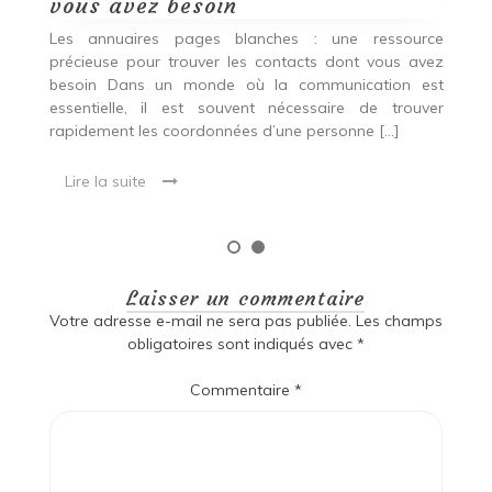
Simplifiez vos recherches !
v
ce
Dans un monde numérique où les informations sont
L
vez
abondantes, il peut parfois être difficile de trouver les
p
st
coordonnées d’une personne ou d’une entreprise.
b
ver
C’est là qu’intervient l’annuaire page blanche, un outil
e
précieux pour retrouver rapidement […]
ra
Lire la suite
Laisser un commentaire
Votre adresse e-mail ne sera pas publiée.
Les champs
obligatoires sont indiqués avec
*
Commentaire
*