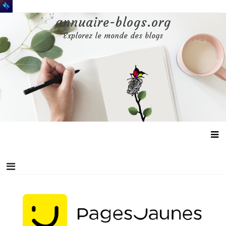
Aller
au
annuaire-blogs.org
contenu
Explorez le monde des blogs