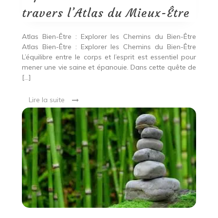
l’Atlas
du
travers l’Atlas du Mieux-Être
Mieux-
Être
Atlas Bien-Être : Explorer les Chemins du Bien-Être
Atlas Bien-Être : Explorer les Chemins du Bien-Être
L’équilibre entre le corps et l’esprit est essentiel pour
mener une vie saine et épanouie. Dans cette quête de
[…]
Lire la suite