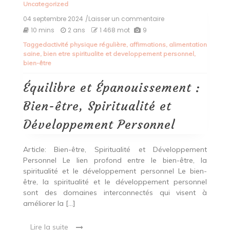
Uncategorized
04 septembre 2024
/Laisser un commentaire
on
Équilibre
10 mins
2 ans
1 468 mot
9
et
Tagged
activité physique régulière
,
affirmations
,
alimentation
Épanouissement
saine
,
bien etre spiritualite et developpement personnel
,
:
bien-être
Bien-
être,
Spiritualité
Équilibre et Épanouissement :
et
Développement
Bien-être, Spiritualité et
Personnel
Développement Personnel
Article: Bien-être, Spiritualité et Développement
Personnel Le lien profond entre le bien-être, la
spiritualité et le développement personnel Le bien-
être, la spiritualité et le développement personnel
sont des domaines interconnectés qui visent à
améliorer la […]
Lire la suite