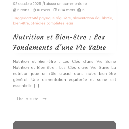
02 octobre 2025
/Laisser un commentaire
on
Nutrition
6 mins
10 mois
884 mots
5
et
Tagged
activité physique régulière
,
alimentation équilibrée
,
Bien-
bien-être
,
céréales complètes
,
eau
être
:
Les
Nutrition et Bien-être : Les
Fondements
d’une
Fondements d’une Vie Saine
Vie
Saine
Nutrition et Bien-être : Les Clés d’une Vie Saine
Nutrition et Bien-être : Les Clés d’une Vie Saine La
nutrition joue un rôle crucial dans notre bien-être
général. Une alimentation équilibrée et saine est
essentielle […]
Lire la suite