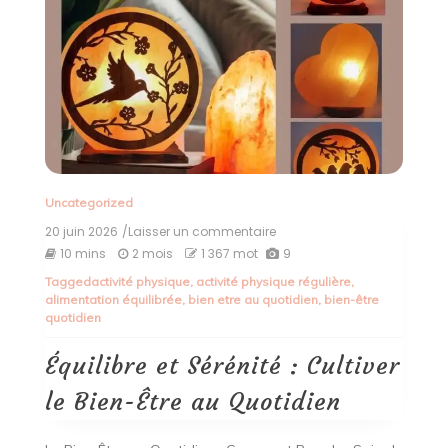
Uncategorized
20 juin 2026
/Laisser un commentaire
on
Équilibre
10 mins
2 mois
1 367 mot
9
et
Tagged
activité physique
,
activité physique régulière
,
Sérénité
alimentation équilibrée
,
bien etre au quotidien
,
bien-être
:
quotidien
Cultiver
le
Bien-
Équilibre et Sérénité : Cultiver
Être
au
le Bien-Être au Quotidien
Quotidien