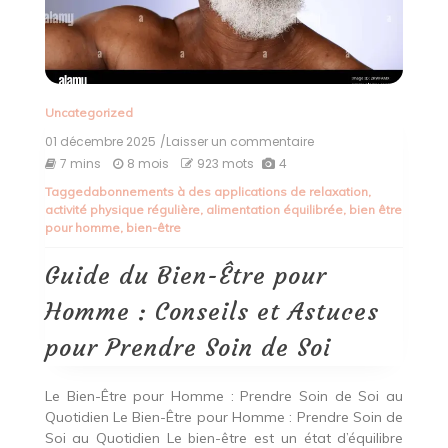
Uncategorized
01 décembre 2025
/Laisser un commentaire
on
Guide
7 mins
8 mois
923 mots
4
du
Tagged
abonnements à des applications de relaxation
,
Bien-
activité physique régulière
,
alimentation équilibrée
,
bien être
Être
pour homme
,
bien-être
pour
Homme
:
Guide du Bien-Être pour
Conseils
et
Homme : Conseils et Astuces
Astuces
pour
pour Prendre Soin de Soi
Prendre
Soin
de
Le Bien-Être pour Homme : Prendre Soin de Soi au
Soi
Quotidien Le Bien-Être pour Homme : Prendre Soin de
Soi au Quotidien Le bien-être est un état d’équilibre