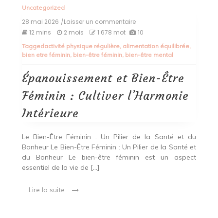
Uncategorized
28 mai 2026
/Laisser un commentaire
on
Épanouissement
12 mins
2 mois
1 678 mot
10
et
Tagged
activité physique régulière
,
alimentation équilibrée
,
Bien-
bien etre féminin
,
bien-être féminin
,
bien-être mental
Être
Féminin
:
Épanouissement et Bien-Être
Cultiver
l’Harmonie
Féminin : Cultiver l’Harmonie
Intérieure
Intérieure
Le Bien-Être Féminin : Un Pilier de la Santé et du
Bonheur Le Bien-Être Féminin : Un Pilier de la Santé et
du Bonheur Le bien-être féminin est un aspect
essentiel de la vie de […]
Lire la suite