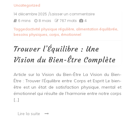
Uncategorized
14 décembre 2025
/Laisser un commentaire
on
Trouver
6 mins
8 mois
767 mots
4
l’Équilibre
Tagged
activité physique régulière
,
alimentation équilibrée
,
:
besoins physiques
,
corps
,
émotionnel
Une
Vision
du
Trouver l’Équilibre : Une
Bien-
Être
Vision du Bien-Être Complète
Complète
Article sur la Vision du Bien-Être La Vision du Bien-
Être : Trouver l’Équilibre entre Corps et Esprit Le bien-
être est un état de satisfaction physique, mental et
émotionnel qui résulte de l’harmonie entre notre corps
[…]
Lire la suite