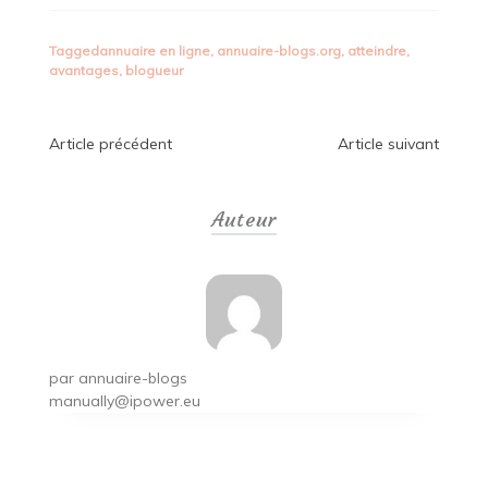
Tagged
annuaire en ligne
,
annuaire-blogs.org
,
atteindre
,
avantages
,
blogueur
Navigation
Article précédent
Article suivant
de
Auteur
l’article
par
annuaire-blogs
manually@ipower.eu