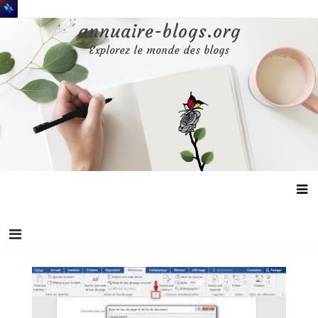
Aller
au
annuaire-blogs.org
contenu
Explorez le monde des blogs