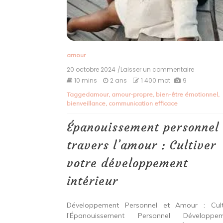
amour
20 octobre 2024
/Laisser un commentaire
on
Épanoui
10 mins
2 ans
1 400 mot
9
personne
Tagged
amour
,
amour-propre
,
bien-être émotionnel
,
à
bienveillance
,
communication efficace
travers
l’amour
:
Épanouissement personnel
Cultiver
votre
travers l’amour : Cultiver
dévelop
intérieur
votre développement
intérieur
Développement Personnel et Amour : Cult
l’Épanouissement Personnel Développem