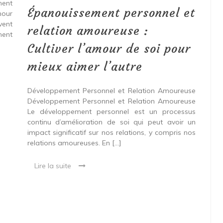
ment
Cultiver
Épanouissement personnel et
mour
l’amour
vent
de
relation amoureuse :
ment
soi
pour
Cultiver l’amour de soi pour
mieux
aimer
mieux aimer l’autre
l’autre
Développement Personnel et Relation Amoureuse
Développement Personnel et Relation Amoureuse
Le développement personnel est un processus
continu d’amélioration de soi qui peut avoir un
impact significatif sur nos relations, y compris nos
relations amoureuses. En […]
Lire la suite