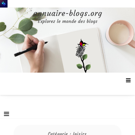
Aller
au
annuaire-blogs.org
contenu
Explorez le monde des blogs
Catégorie :
loisirs