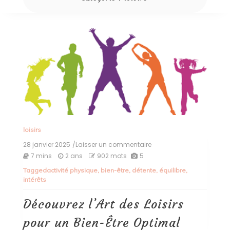
loisirs
28 janvier 2025
/Laisser un commentaire
on
Découvrez
7 mins
2 ans
902 mots
5
l’Art
Tagged
activité physique
,
bien-être
,
détente
,
équilibre
,
des
intérêts
Loisirs
pour
un
Découvrez l’Art des Loisirs
Bien-
Être
pour un Bien-Être Optimal
Optimal