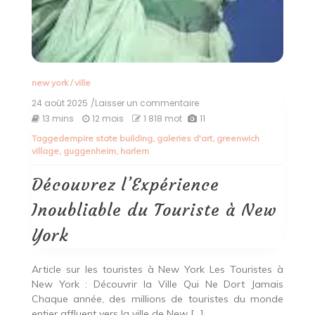
new york
/
ville
24 août 2025
/Laisser un commentaire
on
Découvrez
13 mins
12 mois
1 818 mot
11
l’Expérience
Tagged
empire state building
,
galeries d'art
,
greenwich
Inoubliable
village
,
guggenheim
,
harlem
du
Touriste
à
Découvrez l’Expérience
New
York
Inoubliable du Touriste à New
York
Article sur les touristes à New York Les Touristes à
New York : Découvrir la Ville Qui Ne Dort Jamais
Chaque année, des millions de touristes du monde
entier affluent vers la ville de New […]