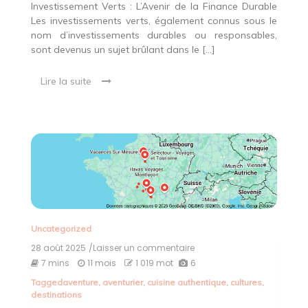
Investissement Verts : L’Avenir de la Finance Durable
Les investissements verts, également connus sous le
nom d’investissements durables ou responsables,
sont devenus un sujet brûlant dans le […]
Lire la suite
Uncategorized
28 août 2025
/Laisser un commentaire
on
Exploration
7 mins
11 mois
1 019 mot
6
des
Tagged
aventure
,
aventurier
,
cuisine authentique
,
cultures
,
Merveilles
destinations
du