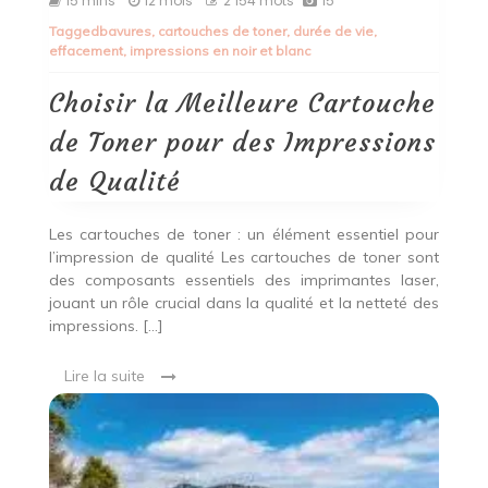
15 mins
12 mois
2 154 mots
15
la
Tagged
bavures
,
cartouches de toner
,
durée de vie
,
Meilleure
effacement
,
impressions en noir et blanc
Cartouche
de
Toner
Choisir la Meilleure Cartouche
pour
des
de Toner pour des Impressions
Impressions
de
de Qualité
Qualité
Les cartouches de toner : un élément essentiel pour
l’impression de qualité Les cartouches de toner sont
des composants essentiels des imprimantes laser,
jouant un rôle crucial dans la qualité et la netteté des
impressions. […]
Lire la suite