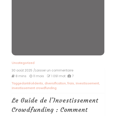
Uncategorized
30 août 2025
/Laisser un commentaire
on
Le
8 mins
11 mois
1 091 mot
7
Guide
Tagged
antécédents
,
diversification
,
frais
,
investissement
,
de
investissement crowdfunding
l’Investissement
Crowdfunding
:
Le Guide de l’Investissement
Comment
Financer
Crowdfunding : Comment
et