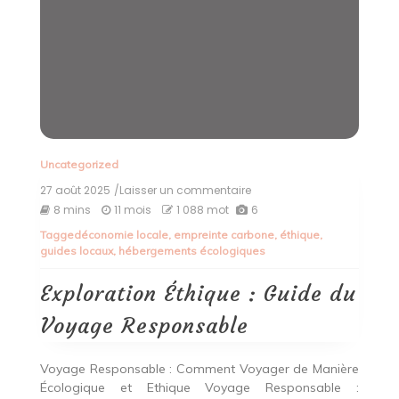
Uncategorized
27 août 2025
/Laisser un commentaire
on
Exploration
8 mins
11 mois
1 088 mot
6
Éthique
Tagged
économie locale
,
empreinte carbone
,
éthique
,
:
guides locaux
,
hébergements écologiques
Guide
du
Voyage
Exploration Éthique : Guide du
Responsable
Voyage Responsable
Voyage Responsable : Comment Voyager de Manière
Écologique et Ethique Voyage Responsable :