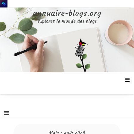
Aller
au
annuaire-blogs.org
contenu
Explorez le monde des blogs
Mois :
août 2025