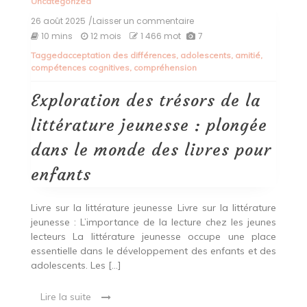
Uncategorized
26 août 2025
/Laisser un commentaire
on
Exploration
10 mins
12 mois
1 466 mot
7
des
Tagged
acceptation des différences
,
adolescents
,
amitié
,
trésors
compétences cognitives
,
compréhension
de
la
littérature
Exploration des trésors de la
jeunesse
:
littérature jeunesse : plongée
plongée
dans
dans le monde des livres pour
le
monde
enfants
des
livres
pour
Livre sur la littérature jeunesse Livre sur la littérature
enfants
jeunesse : L’importance de la lecture chez les jeunes
lecteurs La littérature jeunesse occupe une place
essentielle dans le développement des enfants et des
adolescents. Les […]
Lire la suite