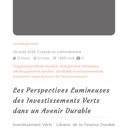
Uncategorized
29 août 2025
/Laisser un commentaire
on
Les
12 mins
11 mois
1 655 mot
11
Perspectives
Tagged
agriculture durable
,
changement climatique
,
Lumineuses
développement durable
,
durabilité environnementale
,
des
économie respectueuse de l'environnement
Investissements
Verts
dans
Les Perspectives Lumineuses
un
Avenir
des Investissements Verts
Durable
dans un Avenir Durable
Investissement Verts : L’Avenir de la Finance Durable