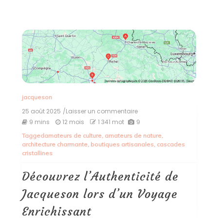
jacqueson
25 août 2025
/Laisser un commentaire
on
Découvrez
9 mins
12 mois
1 341 mot
9
l’Authenticité
Tagged
amateurs de culture
,
amateurs de nature
,
de
architecture charmante
,
boutiques artisanales
,
cascades
Jacqueson
cristallines
lors
d’un
Voyage
Découvrez l’Authenticité de
Enrichissant
Jacqueson lors d’un Voyage
Enrichissant