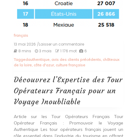
français
13 mai 2026
/Laisser un commentaire
on
Découvrez
8 mins
3 mois
1 176 mot
6
l’Expertise
Tagged
authentique
,
avis des clients précédents
,
châteaux
des
de la loire
,
côte d'azur
,
culture française
Tour
Opérateurs
Français
Découvrez l’Expertise des Tour
pour
un
Opérateurs Français pour un
Voyage
Inoubliable
Voyage Inoubliable
Article sur les Tour Opérateurs Français Tour
Opérateur Français : Promouvoir le Voyage
Authentique Les tour opérateurs français jouent un
rôle essentiel dans l’industrie du tourisme en offrant