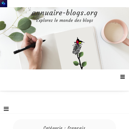
Aller
au
annuaire-blogs.org
contenu
Explorez le monde des blogs
Catégorie :
français