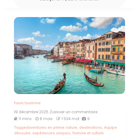
faure tourisme
19 décembre 2025
/Laisser un commentaire
on
Découvrez
11 mins
8 mois
1 534 mot
9
les
Tagged
aventures en pleine nature
,
destinations
,
équipe
Destinations
dévouée
,
expériences uniques
,
histoire et culture
Exquises