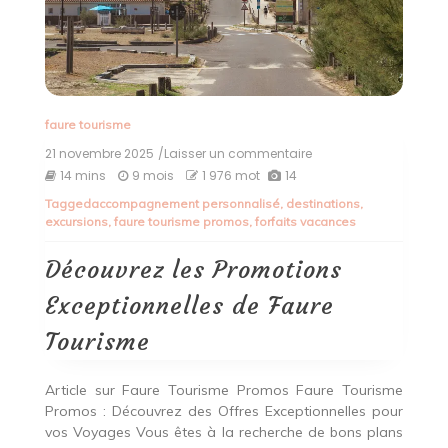
faure tourisme
21 novembre 2025
/Laisser un commentaire
on
Découvrez
14 mins
9 mois
1 976 mot
14
les
Tagged
accompagnement personnalisé
,
destinations
,
Promotions
excursions
,
faure tourisme promos
,
forfaits vacances
Exceptionnelles
de
Faure
Découvrez les Promotions
Tourisme
Exceptionnelles de Faure
Tourisme
Article sur Faure Tourisme Promos Faure Tourisme
Promos : Découvrez des Offres Exceptionnelles pour
vos Voyages Vous êtes à la recherche de bons plans