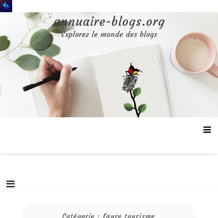
Aller
au
annuaire-blogs.org
contenu
Explorez le monde des blogs
Catégorie :
faure tourisme