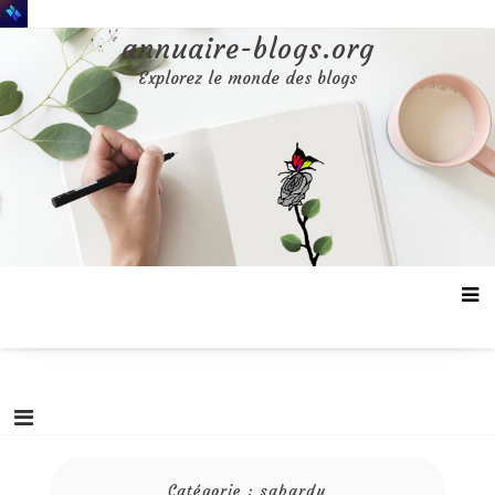
Aller
au
annuaire-blogs.org
contenu
Explorez le monde des blogs
Catégorie :
sabardu