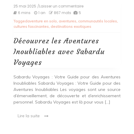
25 mai 2025
/Laisser un commentaire
on
Découvrez
6 mins
1 an
867 mots
5
les
Tagged
aventure en solo
,
aventures
,
communautés locales
,
Aventures
cultures fascinantes
,
destinations exotiques
Inoubliables
avec
Sabardu
Découvrez les Aventures
Voyages
Inoubliables avec Sabardu
Voyages
Sabardu Voyages : Votre Guide pour des Aventures
Inoubliables Sabardu Voyages : Votre Guide pour des
Aventures Inoubliables Les voyages sont une source
d’émerveillement, de découverte et d’enrichissement
personnel. Sabardu Voyages est là pour vous […]
Lire la suite