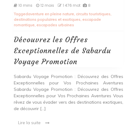
Découvrez
10 mins
12 mois
1 476 mot
8
les
Tagged
aventure en pleine nature
,
circuits touristiques
,
Offres
destinations populaires et exotiques
,
escapade
Exceptionnelles
romantique
,
escapades urbaines
de
Sabardu
Voyage
Découvrez les Offres
Promotion
Exceptionnelles de Sabardu
Voyage Promotion
Sabardu Voyage Promotion : Découvrez des Offres
Exceptionnelles pour Vos Prochaines Aventures
Sabardu Voyage Promotion : Découvrez des Offres
Exceptionnelles pour Vos Prochaines Aventures Vous
rêvez de vous évader vers des destinations exotiques,
de découvrir […]
Lire la suite