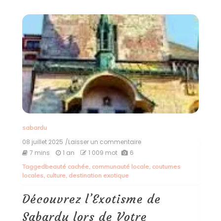
sabardu
08 juillet 2025
/Laisser un commentaire
on
Découvrez
7 mins
1 an
1 009 mot
6
l’Exotisme
Tagged
beauté cachée
,
communauté locale
,
coutumes
de
locales
,
culture
,
destination exotique
Sabardu
lors
de
Découvrez l’Exotisme de
Votre
Prochain
Sabardu lors de Votre