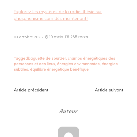
Explorez les mystères de la radiesthésie sur
phosphenisme.com dès maintenant !
10 mois
265 mots
03 octobre 2025
Tagged
baguette de sourcier
,
champs énergétiques des
personnes et des lieux
,
énergies environnantes
,
énergies
subtiles
,
équilibre énergétique bénéfique
Navigation
Article précédent
Article suivant
de
Auteur
l’article