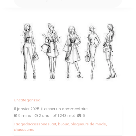
Uncategorized
11 janvier 2025
/Laisser un commentaire
on
Exploration
9 mins
2 ans
1 243 mot
6
des
Tagged
accessoires
,
art
,
bijoux
,
blogueurs de mode
,
Tendances
chaussures
de