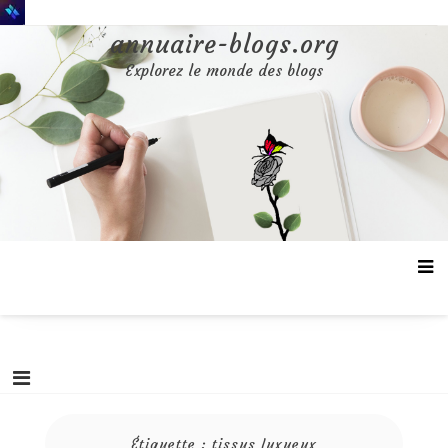
Aller
au
annuaire-blogs.org
contenu
Explorez le monde des blogs
Étiquette :
tissus luxueux