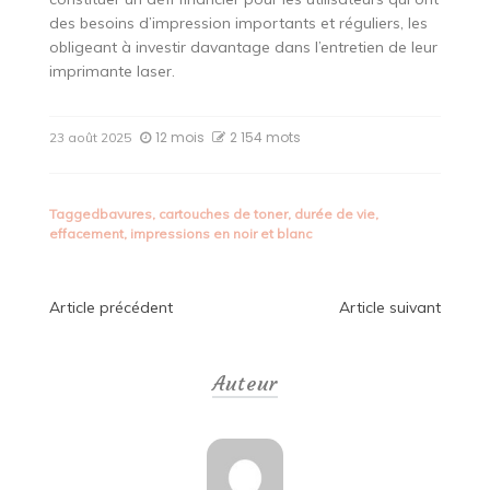
des besoins d’impression importants et réguliers, les
obligeant à investir davantage dans l’entretien de leur
imprimante laser.
12 mois
2 154 mots
23 août 2025
Tagged
bavures
,
cartouches de toner
,
durée de vie
,
effacement
,
impressions en noir et blanc
Navigation
Article précédent
Article suivant
de
Auteur
l’article