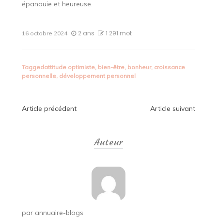
épanouie et heureuse.
2 ans
1 291 mot
16 octobre 2024
Tagged
attitude optimiste
,
bien-être
,
bonheur
,
croissance
personnelle
,
développement personnel
Navigation
Article précédent
Article suivant
de
Auteur
l’article
par
annuaire-blogs