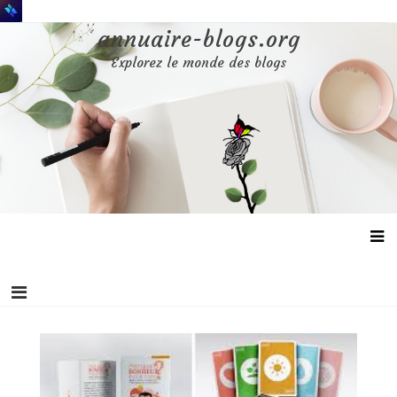
Aller
au
annuaire-blogs.org
contenu
Explorez le monde des blogs