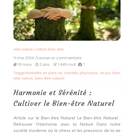
etre nature
/
natura bien etre
11 mai 2024
/Laisser un commentaire
on
Harmonie
10 mins
2 ans
1 445 mot
7
et
Tagged
activités en plein air
,
activités physiques
,
air pur
,
bien
Sérénité
etre nature
,
bien-être naturel
:
Cultiver
le
Harmonie et Sérénité :
Bien-
être
Cultiver le Bien-être Naturel
Naturel
Article sur le Bien-être Naturel Le Bien-être Naturel :
Retrouver l’Harmonie avec la Nature Dans notre
société moderne où le stress et les pressions de la vie