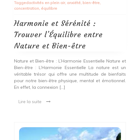
Tagged
activités en plein air
,
anxiété
,
bien-être
,
Sérénité
concentration
,
équilibre
:
Trouver
l’Équilibre
Harmonie et Sérénité :
entre
Nature
Trouver l’Équilibre entre
et
Bien-
Nature et Bien-être
être
Nature et Bien-être : L’Harmonie Essentielle Nature et
Bien-être : L’Harmonie Essentielle La nature est un
véritable trésor qui offre une multitude de bienfaits
pour notre bien-être physique, mental et émotionnel.
En effet, la connexion […]
Lire la suite