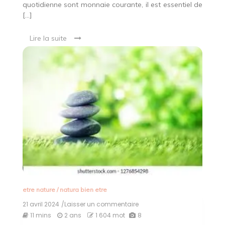
quotidienne sont monnaie courante, il est essentiel de
[…]
Lire la suite
etre nature
/
natura bien etre
21 avril 2024
/Laisser un commentaire
on
Harmonie
11 mins
2 ans
1 604 mot
8
et