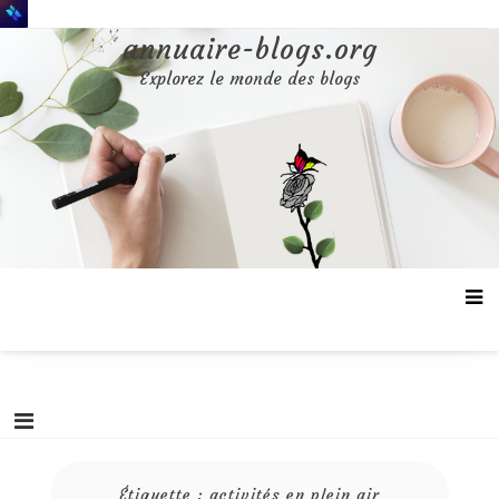
Aller
au
annuaire-blogs.org
contenu
Explorez le monde des blogs
Étiquette :
activités en plein air