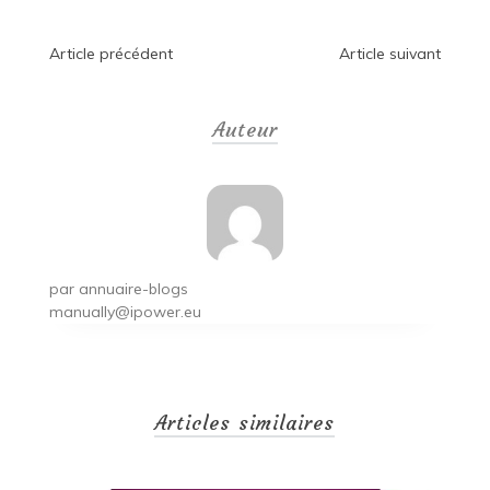
Navigation
Article précédent
Article suivant
de
Auteur
l’article
par
annuaire-blogs
manually@ipower.eu
Articles similaires