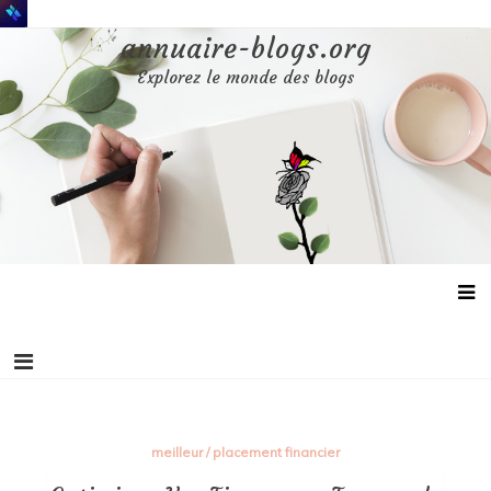
Aller
au
annuaire-blogs.org
contenu
Explorez le monde des blogs
meilleur
/
placement financier