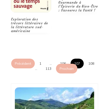
Gourmande à
l’Épicerie du Bien-Être
: Savourez la Santé !
e
Pagination
Précédent
1
…
106
107
108
…
113
Prochain
des
publications