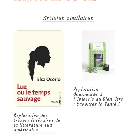
l’impact
de
votre
Articles similaires
blog
avec
ces
astuces
efficaces
!
E
r
Trouvez l’harmonie
l
avec les trésors de
l’épicerie du bien-être
Exploration
Gourmande à
l’Épicerie du Bien-Être
: Savourez la Santé !
e