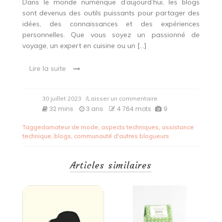
Dans le monde numérique d’aujourd’hui, les blogs
sont devenus des outils puissants pour partager des
idées, des connaissances et des expériences
personnelles. Que vous soyez un passionné de
voyage, un expert en cuisine ou un […]
Lire la suite
on
30 juillet 2023
/Laisser un commentaire
Créez
32 mins
3 ans
4 764 mots
9
votre
blog
Tagged
amateur de mode
,
aspects techniques
,
assistance
gratuitement
technique
,
blogs
,
communauté d'autres blogueurs
avec
une
plateforme
Articles similaires
de
blog
gratuit
!