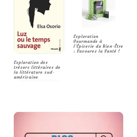
E
r
Trouvez l’harmonie
l
avec les trésors de
l’épicerie du bien-être
Exploration
Gourmande à
l’Épicerie du Bien-Être
: Savourez la Santé !
e