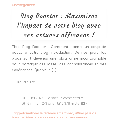
Uncategorized
Blog Booster : Maximisez
l’impact de votre blog avec
ces astuces efficaces !
Titre: Blog Booster : Comment donner un coup de
pouce à votre blog Introduction: De nos jours, les
blogs sont devenus une plateforme incontournable
pour partager des idées, des connaissances et des
expériences. Que vous […]
Lire la suite
on
28 juillet 2023
/Laisser un commentaire
Blog
16 mins
3 ans
2 379 mots
4
Booster
:
Tagged
améliorer le référencement seo
,
attirer plus de
Maximisez
lecteurs
,
blog
,
blog booster
,
blogueur passionné