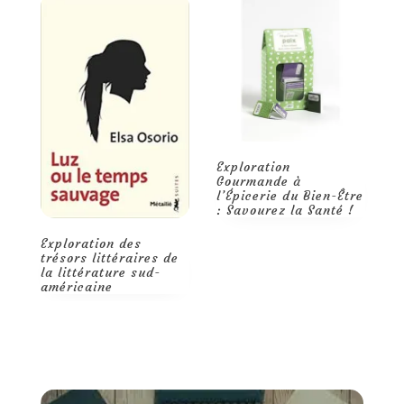
E
r
Trouvez l’harmonie
l
avec les trésors de
l’épicerie du bien-être
Exploration
Gourmande à
l’Épicerie du Bien-Être
: Savourez la Santé !
e