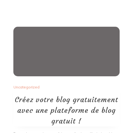
:
Conseils
pratiques
pour
attirer
plus
de
visiteurs
Uncategorized
Créez votre blog gratuitement
avec une plateforme de blog
gratuit !