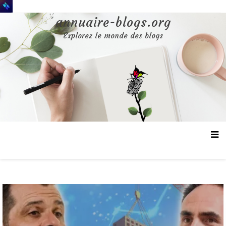
Aller
au
annuaire-blogs.org
contenu
Explorez le monde des blogs