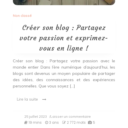
Non classé
Créer son blog : Partagez
votre passion et exprimez-
vous en ligne !
Créer son blog : Partagez votre passion avec le
monde entier Dans l’ère numérique d’aujourd’hui, les
blogs sont devenus un moyen populaire de partager
des idées, des connaissances et des expériences
personnelles. Que vous soyez […]
Lire la suite
on
25 juillet 2023
/Laisser un commentaire
Créer
19 mins
3 ans
2 772 mots
5
son