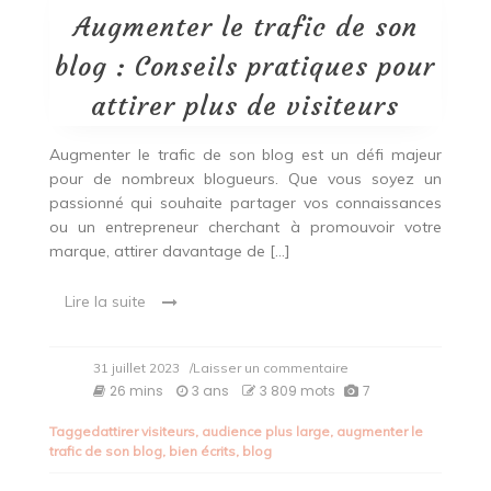
Augmenter le trafic de son
blog : Conseils pratiques pour
attirer plus de visiteurs
Augmenter le trafic de son blog est un défi majeur
pour de nombreux blogueurs. Que vous soyez un
passionné qui souhaite partager vos connaissances
ou un entrepreneur cherchant à promouvoir votre
marque, attirer davantage de […]
Lire la suite
on
31 juillet 2023
/Laisser un commentaire
Augmenter
26 mins
3 ans
3 809 mots
7
le
trafic
Tagged
attirer visiteurs
,
audience plus large
,
augmenter le
de
trafic de son blog
,
bien écrits
,
blog
son
blog