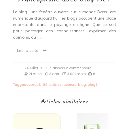
Le blog : une fenêtre ouverte sur le monde Dans l’ère
numérique d’aujourd’hui, les blogs occupent une place
importante dans le paysage en ligne. Que ce soit
pour partager des connaissances, exprimer des
opinions, ou […]
Lire la suite
on
24 juillet 2023
/Laisser un commentaire
Explorez
21 mins
3 ans
3 081 mots
6
le
Monde
Tagged
accessibilité
,
articles
,
auteurs
,
blog
,
blog fr
du
Blogging
Francophone
Articles similaires
avec
Blog
FR
!