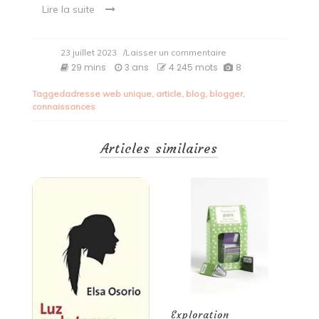
Lire la suite
on
23 juillet 2023
/Laisser un commentaire
Créer
29 mins
3 ans
4 245 mots
8
un
blog
Tagged
adresse web unique
,
article
,
blog
,
blogger
,
facilement
connaissances
:
Guide
étape
Articles similaires
par
étape
pour
débutants
E
r
Trouvez l’harmonie
l
avec les trésors de
l’épicerie du bien-être
Exploration