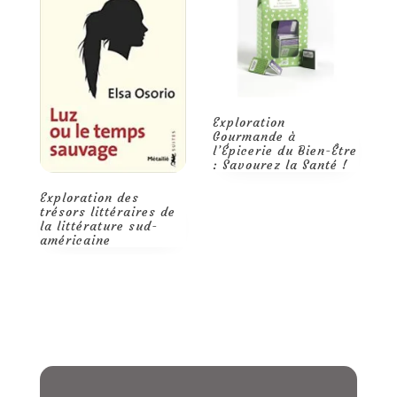
E
r
Trouvez l’harmonie
l
avec les trésors de
l’épicerie du bien-être
Exploration
Gourmande à
l’Épicerie du Bien-Être
: Savourez la Santé !
e