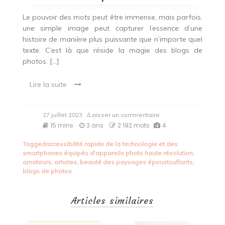
Le pouvoir des mots peut être immense, mais parfois,
une simple image peut capturer l’essence d’une
histoire de manière plus puissante que n’importe quel
texte. C’est là que réside la magie des blogs de
photos. […]
Lire la suite
on
27 juillet 2023
/Laisser un commentaire
Instantanés
15 mins
3 ans
2 192 mots
4
visuels
:
Tagged
accessibilité rapide de la technologie et des
Explorez
smartphones équipés d'appareils photo haute résolution
,
l’univers
amateurs
,
artistes
,
beauté des paysages époustouflants
,
captivant
blogs de photos
des
blogs
de
Articles similaires
photos